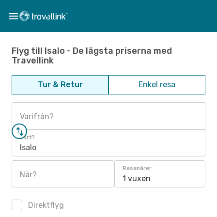
Flyg till Isalo - De lägsta priserna med
Travellink
Tur & Retur
Enkel resa
Varifrån?
Vart?
Isalo
Resenärer
När?
1 vuxen
Direktflyg