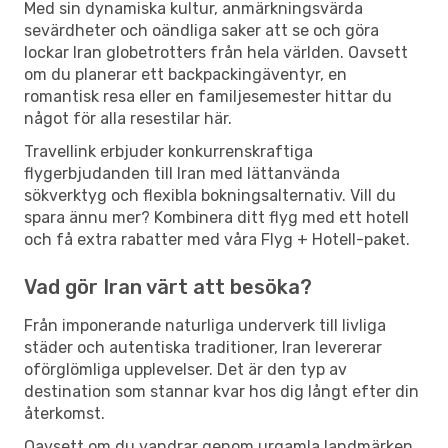
Med sin dynamiska kultur, anmärkningsvärda
sevärdheter och oändliga saker att se och göra
lockar Iran globetrotters från hela världen. Oavsett
om du planerar ett backpackingäventyr, en
romantisk resa eller en familjesemester hittar du
något för alla resestilar här.
Travellink erbjuder konkurrenskraftiga
flygerbjudanden till Iran med lättanvända
sökverktyg och flexibla bokningsalternativ. Vill du
spara ännu mer? Kombinera ditt flyg med ett hotell
och få extra rabatter med våra Flyg + Hotell-paket.
Vad gör Iran värt att besöka?
Från imponerande naturliga underverk till livliga
städer och autentiska traditioner, Iran levererar
oförglömliga upplevelser. Det är den typ av
destination som stannar kvar hos dig långt efter din
återkomst.
Oavsett om du vandrar genom urgamla landmärken,