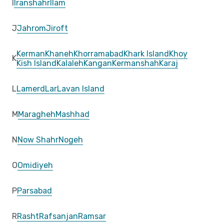
I
Iranshahr
Ilam
J
Jahrom
Jiroft
Kerman
Khaneh
Khorramabad
Khark Island
Khoy
K
Kish Island
Kalaleh
Kangan
Kermanshah
Karaj
L
Lamerd
Lar
Lavan Island
M
Maragheh
Mashhad
N
Now Shahr
Nogeh
O
Omidiyeh
P
Parsabad
R
Rasht
Rafsanjan
Ramsar