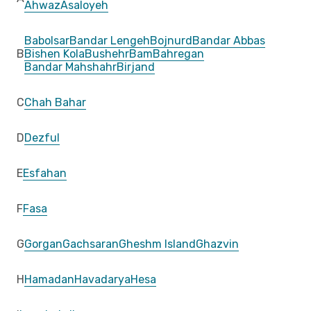
Ahwaz
Asaloyeh
Babolsar
Bandar Lengeh
Bojnurd
Bandar Abbas
B
Bishen Kola
Bushehr
Bam
Bahregan
Bandar Mahshahr
Birjand
C
Chah Bahar
D
Dezful
E
Esfahan
F
Fasa
G
Gorgan
Gachsaran
Gheshm Island
Ghazvin
H
Hamadan
Havadarya
Hesa