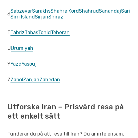
Sabzevar
Sarakhs
Shahre Kord
Shahrud
Sanandaj
Sari
S
Sirri Island
Sirjan
Shiraz
T
Tabriz
Tabas
Tohid
Teheran
U
Urumiyeh
Y
Yazd
Yasouj
Z
Zabol
Zanjan
Zahedan
Utforska Iran – Prisvärd resa på
ett enkelt sätt
Funderar du på att resa till Iran? Du är inte ensam.