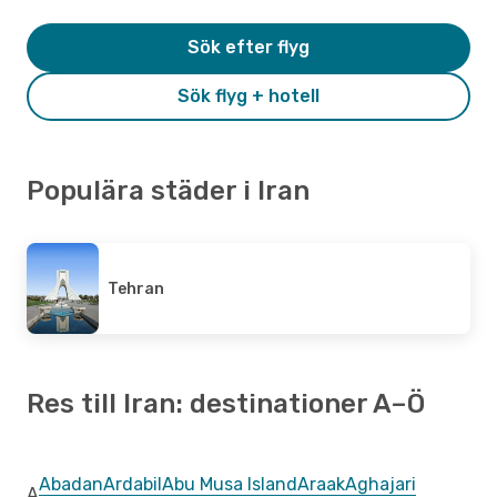
Sök efter flyg
Sök flyg + hotell
Populära städer i Iran
Tehran
Res till Iran: destinationer A–Ö
Abadan
Ardabil
Abu Musa Island
Araak
Aghajari
A