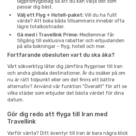
lågprisflygbolag så att du kan välja det som
passar dig bäst.
Välj ett Flyg + Hotell-paket:
Vill du ha fullt
värde? Att boka båda tillsammans innebär ofta
lägre totalkostnader.
Gå med i Travellink Prime:
Medlemmar får
tillgång till exklusiva rabatter och erbjudanden
på alla bokningar – flyg, hotell och mer.
Fortfarande obesluten vart du ska åka?
Vårt sökverktyg låter dig jämföra flygpriser till Iran
och andra globala destinationer. Är du osäker på om
nu är rätt tidpunkt eller om det finns ett bättre
alternativ? Använd vår funktion "Överallt" för att se
vilka städer som erbjuder det bästa värdet för dina
datum.
Gör dig redo att flyga till Iran med
Travellink
Varför vänta? Ditt äventyr till Iran är bara några klick