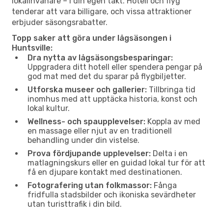
lokalinvånare – i din egen takt. Hotell och flyg
tenderar att vara billigare, och vissa attraktioner
erbjuder säsongsrabatter.
Topp saker att göra under lågsäsongen i
Huntsville:
Dra nytta av lågsäsongsbesparingar:
Uppgradera ditt hotell eller spendera pengar på
god mat med det du sparar på flygbiljetter.
Utforska museer och gallerier:
Tillbringa tid
inomhus med att upptäcka historia, konst och
lokal kultur.
Wellness- och spaupplevelser:
Koppla av med
en massage eller njut av en traditionell
behandling under din vistelse.
Prova fördjupande upplevelser:
Delta i en
matlagningskurs eller en guidad lokal tur för att
få en djupare kontakt med destinationen.
Fotografering utan folkmassor:
Fånga
fridfulla stadsbilder och ikoniska sevärdheter
utan turisttrafik i din bild.