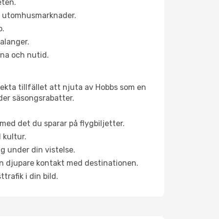
eten.
ns utomhusmarknader.
p.
alanger.
na och nutid.
kta tillfället att njuta av Hobbs som en
uder säsongsrabatter.
ed det du sparar på flygbiljetter.
 kultur.
g under din vistelse.
 en djupare kontakt med destinationen.
rafik i din bild.