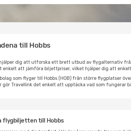
dena till Hobbs
 hjälper dig att utforska ett brett utbud av flygalternativ f
et enkelt att jämföra biljettpriser, vilket hjälper dig att enke
lygbolag som flyger till Hobbs (HOB) från större flygplatser ö
r gör Travellink det enkelt att upptäcka vad som fungerar bä
flygbiljetten till Hobbs