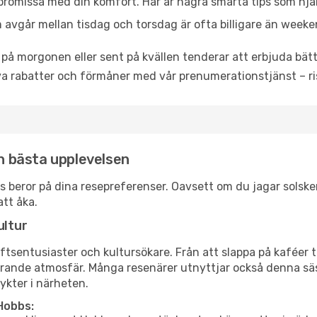
promissa med din komfort. Här är några smarta tips som hjälper
 avgår mellan tisdag och torsdag är ofta billigare än weeke
 på morgonen eller sent på kvällen tenderar att erbjuda bätt
a rabatter och förmåner med vår prenumerationstjänst – risk
en bästa upplevelsen
obbs beror på dina resepreferenser. Oavsett om du jagar sols
att åka.
ultur
tsentusiaster och kultursökare. Från att slappa på kaféer till
erande atmosfär. Många resenärer utnyttjar också denna säs
ykter i närheten.
Hobbs: