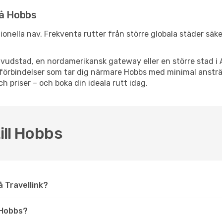
nå Hobbs
ationella nav. Frekventa rutter från större globala städer säk
vudstad, en nordamerikansk gateway eller en större stad i 
ppsförbindelser som tar dig närmare Hobbs med minimal anst
och priser – och boka din ideala rutt idag.
ill Hobbs
på Travellink?
 Hobbs?