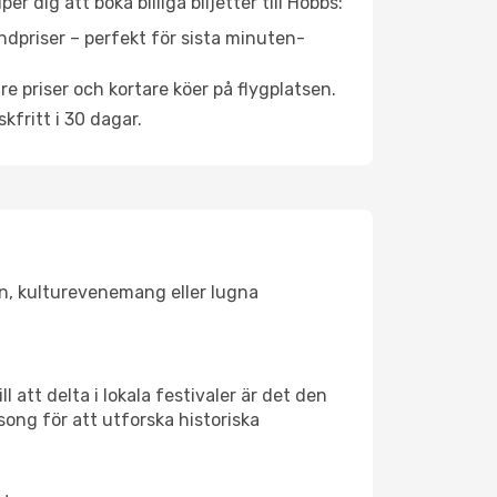
 dig att boka billiga biljetter till Hobbs:
ndpriser – perfekt för sista minuten-
re priser och kortare köer på flygplatsen.
fritt i 30 dagar.
ken, kulturevenemang eller lugna
 att delta i lokala festivaler är det den
ong för att utforska historiska