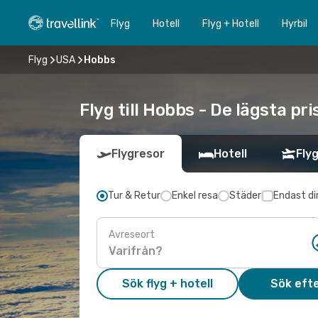
Flyg
Hotell
Flyg + Hotell
Hyrbil
Flyg
USA
Hobbs
Flyg till Hobbs - De lägsta pr
Flygresor
Hotell
Flyg
Tur & Retur
Enkel resa
Städer
Endast di
Avreseort
Sök flyg + hotell
Sök efte