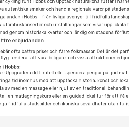
er cykling runt Hobbs och upptäck natursköna rutter i närh
a autentiska smaker och handla regionala varor på stade
a andan i Hobbs – från livliga avenyer till fridfulla landska
 utomhuskonserter och utställningar som visar upp lokala t
ad genom historiska kvarter och lär dig om stadens förflut
ättre erbjudanden
är ofta bättre priser och färre folkmassor. Det är det perfe
 flyg tenderar att vara billigare, och vissa attraktioner erbj
 i Hobbs:
r:
Uppgradera ditt hotell eller spendera pengar på god mat m
ringa tid inomhus med att upptäcka historia, konst och lokal
a av med en massage eller njut av en traditionell behandlin
ta i en matlagningskurs eller en guidad lokal tur för att få
ga fridfulla stadsbilder och ikoniska sevärdheter utan turistt