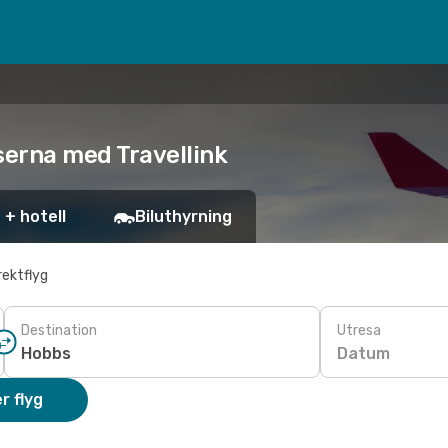
iserna med Travellink
 + hotell
Biluthyrning
rektflyg
Destination
Utresa
Datum
r flyg