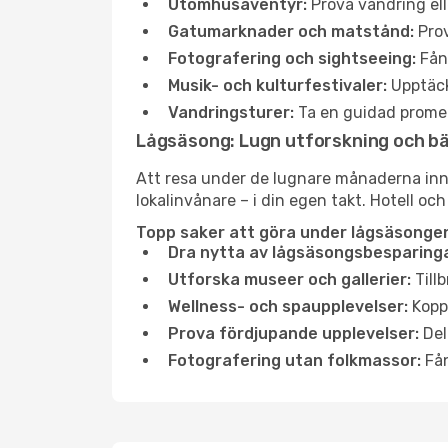
Utomhusäventyr:
Prova vandring ell
Gatumarknader och matstånd:
Prov
Fotografering och sightseeing:
Fång
Musik- och kulturfestivaler:
Upptäck
Vandringsturer:
Ta en guidad promen
Lågsäsong: Lugn utforskning och b
Att resa under de lugnare månaderna inneb
lokalinvånare – i din egen takt. Hotell och
Topp saker att göra under lågsäsongen
Dra nytta av lågsäsongsbesparinga
Utforska museer och gallerier:
Tillb
Wellness- och spaupplevelser:
Koppl
Prova fördjupande upplevelser:
Del
Fotografering utan folkmassor:
Fån