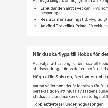
Att flyga billigare är möjligt utan att kom
Erbjudanden mitt i veckan:
Flyg som
besparingar.
Res utanför rusningstid:
Flyg tidigt
Använd Travellink Prime:
Få exklusiv
När du ska flyga till Hobbs för d
Att välja rätt säsong för din resa till H
stadsvandringar finns det en perfekt tid 
Högtrafik: Solsken, festivaler och k
Varma vädermånader är idealiska för friluf
perfekta tiden att njuta av stadens puls
stadsdelar, landmärken och naturliga utfl
Topp aktiviteter under högsäsongen i 