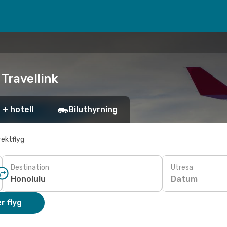
 Travellink
 + hotell
Biluthyrning
rektflyg
Destination
Utresa
Datum
r flyg