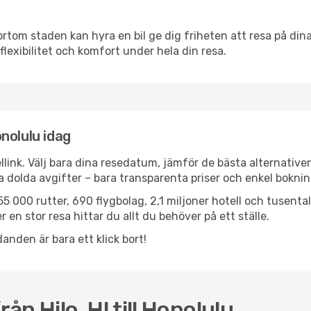
ortom staden kan hyra en bil ge dig friheten att resa på dina 
flexibilitet och komfort under hela din resa.
onolulu idag
llink. Välj bara dina resedatum, jämför de bästa alternative
ga dolda avgifter – bara transparenta priser och enkel boknin
5 000 rutter, 690 flygbolag, 2,1 miljoner hotell och tusenta
 en stor resa hittar du allt du behöver på ett ställe.
anden är bara ett klick bort!
ån Hilo, HI till Honolulu