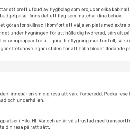
hittar ett brett utbud av flygbolag som erbjuder olika kabinal
udgetpriser finns det ett flyg som matchar dina behov.
et göra stor skillnad i komfort att välja en plats med extr
det under flygningen för att hålla dig hydrerad, särskilt på 
ler öronproppar för att göra din flygning mer fridfull, särski
 gör stretchövningar i stolen för att hålla blodet flödande p
itiden, innebär en smidig resa att vara förberedd. Packa rese 
nad och underhållen.
lygplatser i Hilo, HI. Var och en är välutrustad med transpor
ta din resa på rätt sätt.