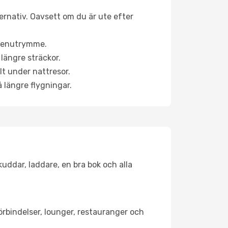
ternativ. Oavsett om du är ute efter
a benutrymme.
längre sträckor.
lt under nattresor.
å längre flygningar.
kuddar, laddare, en bra bok och alla
tförbindelser, lounger, restauranger och