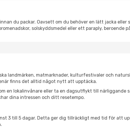
nnan du packar. Oavsett om du behöver en lätt jacka eller s
romenadskor, solskyddsmedel eller ett paraply, beroende p
iska landmärken, matmarknader, kulturfestivaler och naturs
när finns det alltid något nytt att upptäcka.
en lokalinvånare eller ta en dagsutflykt till närliggande st
har dina intressen och ditt resetempo.
nst 3 till 5 dagar. Detta ger dig tillräckligt med tid för at
.