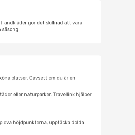
trandkläder gör det skillnad att vara
å säsong.
köna platser. Oavsett om du är en
äder eller naturparker. Travellink hjälper
t uppleva höjdpunkterna, upptäcka dolda