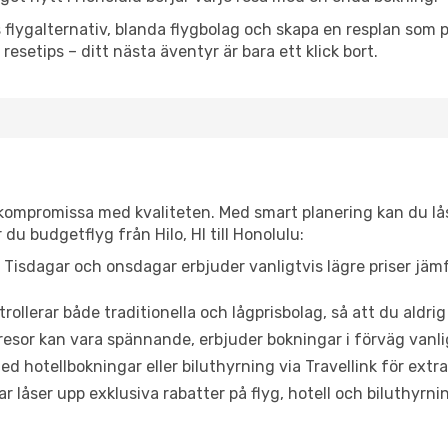
flygalternativ, blanda flygbolag och skapa en resplan som pa
resetips – ditt nästa äventyr är bara ett klick bort.
t kompromissa med kvaliteten. Med smart planering kan du l
du budgetflyg från Hilo, HI till Honolulu:
Tisdagar och onsdagar erbjuder vanligtvis lägre priser jäm
trollerar både traditionella och lågprisbolag, så att du aldrig
or kan vara spännande, erbjuder bokningar i förväg vanligtv
d hotellbokningar eller biluthyrning via Travellink för extra
låser upp exklusiva rabatter på flyg, hotell och biluthyrnin