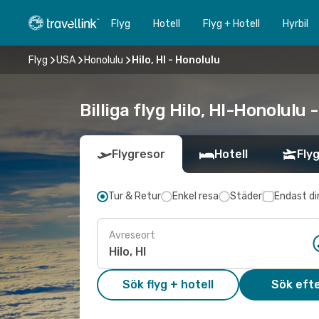
Flyg
Hotell
Flyg + Hotell
Hyrbil
Flyg
USA
Honolulu
Hilo, HI - Honolulu
Billiga flyg Hilo, HI-Honolulu -
Flygresor
Hotell
Flyg
Tur & Retur
Enkel resa
Städer
Endast di
Avreseort
Sök flyg + hotell
Sök efte