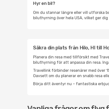
Hyr en bil?
Om du stannar längre eller vill utforska b
biluthyrning över hela USA, vilket ger dig 
Säkra din plats från Hilo, HI till H
Planera din resa med tillförsikt med Trave
biluthyrning för att anpassa din resa. In
Travellink förbinder resenärer med över 15
Oavsett om du planerar en snabb resa eller
Börja ditt äventyr nu – fantastiska erbjud
Vanliga frågor om flyg fr