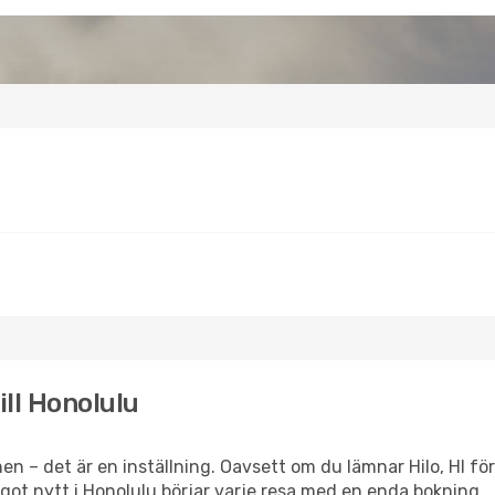
till Honolulu
n – det är en inställning. Oavsett om du lämnar Hilo, HI för
något nytt i Honolulu börjar varje resa med en enda bokning.