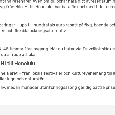
spontana resenärer. Även om du bokar nära ditt avresedatum 
 från Hilo, HI till Honolulu. Var bara flexibel med tider och 
ringar – upp till hundratals euro rabatt på flyg, boende o
en och flexibla bokningsalternativ.
24–48 timmar före avgång. När du bokar via Travellink skick
 du är redo att åka.
HI till Honolulu
hela året – från lokala festivaler och kulturevenemang till 
eller lugn och naturskön.
h liv, medan månader utanför högsäsong ger dig bättre pris