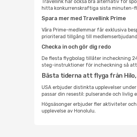
Travellink har också bra alternativ för 
hitta konkurrenskraftiga sista minuten-flyg
Spara mer med Travellink Prime
Våra Prime-medlemmar får exklusiva bespa
prioriterad tillgång till medlemserbjudand
Checka in och gör dig redo
De flesta flygbolag tillåter incheckning 
steg-instruktioner för incheckning så att
Bästa tiderna att flyga från Hilo, 
USA erbjuder distinkta upplevelser under 
passar din resestil: pulserande och livlig 
Högsäsonger erbjuder fler aktiviteter oc
upplevelse av Honolulu.