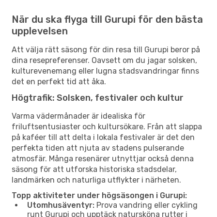
När du ska flyga till Gurupi för den bästa
upplevelsen
Att välja rätt säsong för din resa till Gurupi beror på
dina resepreferenser. Oavsett om du jagar solsken,
kulturevenemang eller lugna stadsvandringar finns
det en perfekt tid att åka.
Högtrafik: Solsken, festivaler och kultur
Varma vädermånader är idealiska för
friluftsentusiaster och kultursökare. Från att slappa
på kaféer till att delta i lokala festivaler är det den
perfekta tiden att njuta av stadens pulserande
atmosfär. Många resenärer utnyttjar också denna
säsong för att utforska historiska stadsdelar,
landmärken och naturliga utflykter i närheten.
Topp aktiviteter under högsäsongen i Gurupi:
Utomhusäventyr:
Prova vandring eller cykling
runt Gurupi och upptäck natursköna rutter i