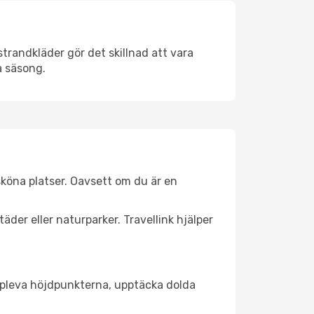
trandkläder gör det skillnad att vara
å säsong.
köna platser. Oavsett om du är en
äder eller naturparker. Travellink hjälper
t uppleva höjdpunkterna, upptäcka dolda