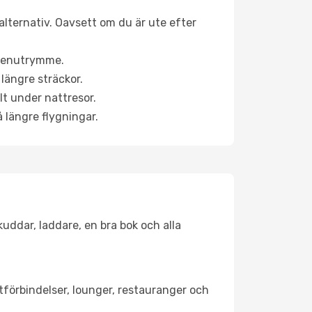
nalternativ. Oavsett om du är ute efter
a benutrymme.
längre sträckor.
lt under nattresor.
å längre flygningar.
kuddar, laddare, en bra bok och alla
rtförbindelser, lounger, restauranger och