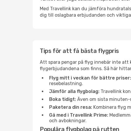
Med Travellink kan du jämföra hundratals 
dig till oslagbara erbjudanden och viktiga 
Tips för att få bästa flygpris
Att spara pengar på flyg innebär inte at
flygerbjudandena som finns. Så här hittar
Flyg mitt i veckan för bättre priser:
resebelastning.
Jämför alla flygbolag:
Travellink kon
Boka tidigt:
Även om sista minuten-res
Paketera din resa:
Kombinera flyg me
Gå med i Travellink Prime:
Medlemmar 
och avbokningar.
Populära flygbolag på rutten