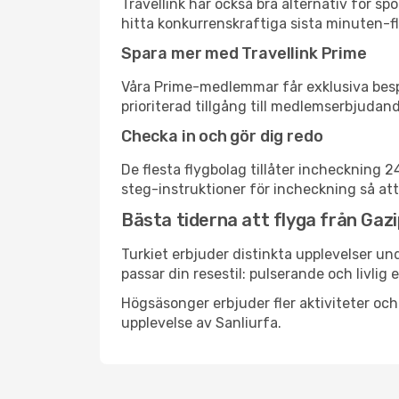
Travellink har också bra alternativ för 
hitta konkurrenskraftiga sista minuten-fly
Spara mer med Travellink Prime
Våra Prime-medlemmar får exklusiva bespa
prioriterad tillgång till medlemserbjudand
Checka in och gör dig redo
De flesta flygbolag tillåter incheckning 
steg-instruktioner för incheckning så att
Bästa tiderna att flyga från Gazip
Turkiet erbjuder distinkta upplevelser un
passar din resestil: pulserande och livlig 
Högsäsonger erbjuder fler aktiviteter oc
upplevelse av Sanliurfa.