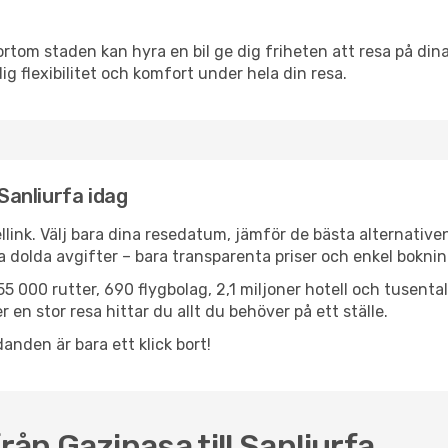
ortom staden kan hyra en bil ge dig friheten att resa på dina 
dig flexibilitet och komfort under hela din resa.
 Sanliurfa idag
llink. Välj bara dina resedatum, jämför de bästa alternative
ga dolda avgifter – bara transparenta priser och enkel boknin
5 000 rutter, 690 flygbolag, 2,1 miljoner hotell och tusenta
 en stor resa hittar du allt du behöver på ett ställe.
anden är bara ett klick bort!
rån Gazipasa till Sanliurfa