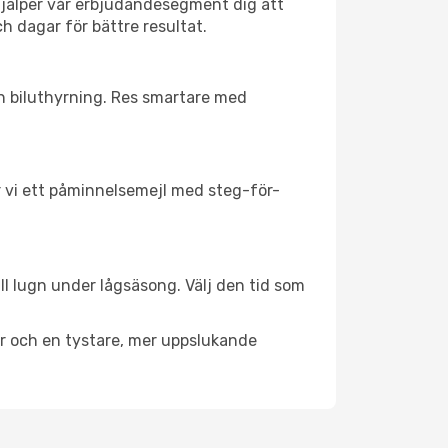
hjälper vår erbjudandesegment dig att
ch dagar för bättre resultat.
ch biluthyrning. Res smartare med
ar vi ett påminnelsemejl med steg-för-
ll lugn under lågsäsong. Välj den tid som
er och en tystare, mer uppslukande