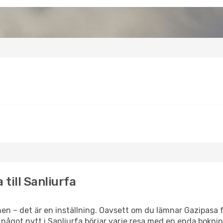
 till Sanliurfa
en – det är en inställning. Oavsett om du lämnar Gazipasa f
er något nytt i Sanliurfa börjar varje resa med en enda boknin