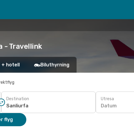
 - Travellink
 + hotell
Biluthyrning
rektflyg
Destination
Utresa
Datum
r flyg