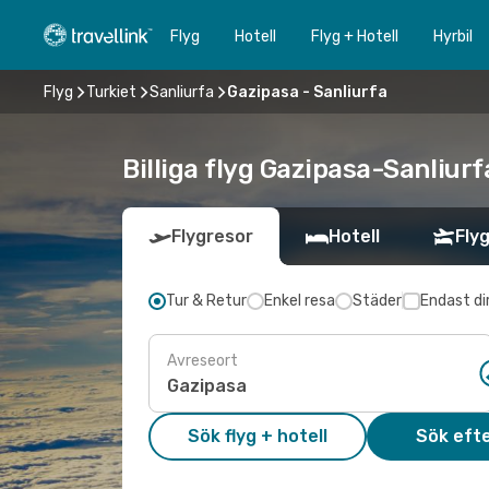
Flyg
Hotell
Flyg + Hotell
Hyrbil
Flyg
Turkiet
Sanliurfa
Gazipasa - Sanliurfa
Billiga flyg Gazipasa-Sanliurfa
Flygresor
Hotell
Flyg
Tur & Retur
Enkel resa
Städer
Endast di
Avreseort
Sök flyg + hotell
Sök efte