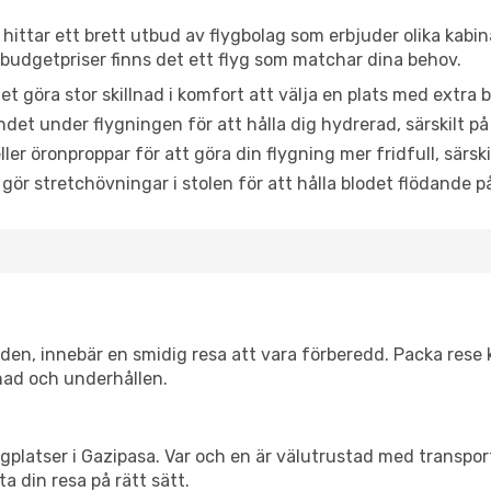
 hittar ett brett utbud av flygbolag som erbjuder olika kabi
udgetpriser finns det ett flyg som matchar dina behov.
et göra stor skillnad i komfort att välja en plats med extr
det under flygningen för att hålla dig hydrerad, särskilt på 
ler öronproppar för att göra din flygning mer fridfull, särski
 gör stretchövningar i stolen för att hålla blodet flödande p
itiden, innebär en smidig resa att vara förberedd. Packa rese 
nad och underhållen.
flygplatser i Gazipasa. Var och en är välutrustad med transpo
ta din resa på rätt sätt.