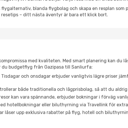
flygalternativ, blanda flygbolag och skapa en resplan som pa
resetips – ditt nästa äventyr är bara ett klick bort.
t kompromissa med kvaliteten. Med smart planering kan du l
 du budgetflyg från Gazipasa till Sanliurfa:
Tisdagar och onsdagar erbjuder vanligtvis lägre priser jäm
trollerar både traditionella och lågprisbolag, så att du aldrig
or kan vara spännande, erbjuder bokningar i förväg vanligtv
d hotellbokningar eller biluthyrning via Travellink för extra
låser upp exklusiva rabatter på flyg, hotell och biluthyrnin