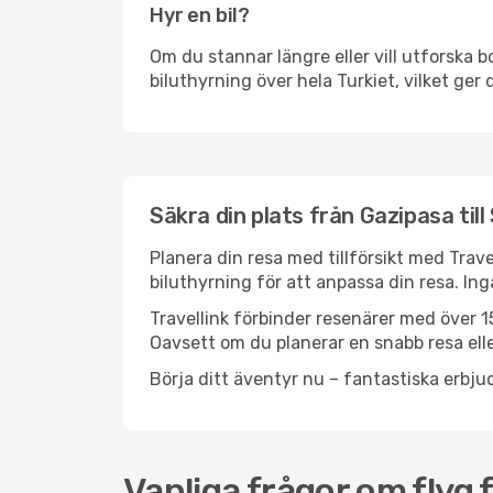
Hyr en bil?
Om du stannar längre eller vill utforska b
biluthyrning över hela Turkiet, vilket ger 
Säkra din plats från Gazipasa till
Planera din resa med tillförsikt med Trave
biluthyrning för att anpassa din resa. In
Travellink förbinder resenärer med över 15
Oavsett om du planerar en snabb resa eller
Börja ditt äventyr nu – fantastiska erbjud
Vanliga frågor om flyg f