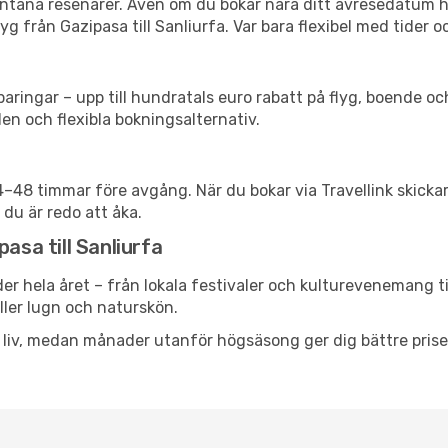
spontana resenärer. Även om du bokar nära ditt avresedatum 
g från Gazipasa till Sanliurfa. Var bara flexibel med tider o
ringar – upp till hundratals euro rabatt på flyg, boende o
en och flexibla bokningsalternativ.
24–48 timmar före avgång. När du bokar via Travellink skick
 du är redo att åka.
asa till Sanliurfa
der hela året – från lokala festivaler och kulturevenemang ti
eller lugn och naturskön.
h liv, medan månader utanför högsäsong ger dig bättre pris