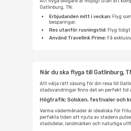
Att flyga billigare är möjligt utan att kom
Gatlinburg, TN:
Erbjudanden mitt i veckan:
Flyg som
besparingar.
Res utanför rusningstid:
Flyg tidigt
Använd Travellink Prime:
Få exklusiv
När du ska flyga till Gatlinburg,
Att välja rätt säsong för din resa till G
stadsvandringar finns det en perfekt tid 
Högtrafik: Solsken, festivaler och k
Varma vädermånader är idealiska för friluf
perfekta tiden att njuta av stadens puls
stadsdelar, landmärken och naturliga utfl