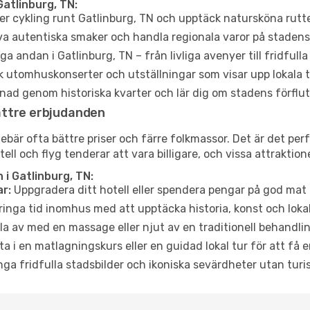
atlinburg, TN:
er cykling runt Gatlinburg, TN och upptäck natursköna rutte
a autentiska smaker och handla regionala varor på stade
a andan i Gatlinburg, TN – från livliga avenyer till fridfulla
 utomhuskonserter och utställningar som visar upp lokala t
ad genom historiska kvarter och lär dig om stadens förflut
ättre erbjudanden
är ofta bättre priser och färre folkmassor. Det är det perfek
tell och flyg tenderar att vara billigare, och vissa attraktio
i Gatlinburg, TN:
r:
Uppgradera ditt hotell eller spendera pengar på god mat m
ringa tid inomhus med att upptäcka historia, konst och lokal
a av med en massage eller njut av en traditionell behandlin
ta i en matlagningskurs eller en guidad lokal tur för att få
ga fridfulla stadsbilder och ikoniska sevärdheter utan turistt