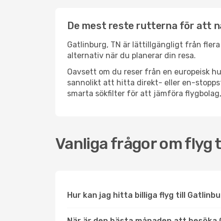
De mest reste rutterna för att n
Gatlinburg, TN är lättillgängligt från fler
alternativ när du planerar din resa.
Oavsett om du reser från en europeisk hu
sannolikt att hitta direkt- eller en-sto
smarta sökfilter för att jämföra flygbolag,
Vanliga frågor om flyg t
Hur kan jag hitta billiga flyg till Gatlin
När är den bästa månaden att besöka 