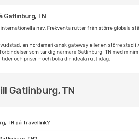
å Gatlinburg, TN
a internationella nav. Frekventa rutter från större globala s
vudstad, en nordamerikansk gateway eller en större stad i 
ppsförbindelser som tar dig närmare Gatlinburg, TN med mini
 tider och priser – och boka din ideala rutt idag.
ill Gatlinburg, TN
burg, TN på Travellink?
Gatlinburg, TN?