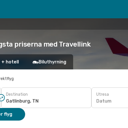
lägsta priserna med Travellink
 + hotell
Biluthyrning
rektflyg
Destination
Utresa
Datum
r flyg