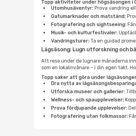
Topp aktiviteter under högsäsongen i G
Utomhusäventyr:
Prova vandring ell
Gatumarknader och matstånd:
Prov
Fotografering och sightseeing:
Fång
Musik- och kulturfestivaler:
Upptäck
Vandringsturer:
Ta en guidad promen
Lågsäsong: Lugn utforskning och b
Att resa under de lugnare månaderna inneb
som en lokalinvånare – i din egen takt. Ho
Topp saker att göra under lågsäsongen 
Dra nytta av lågsäsongsbesparinga
Utforska museer och gallerier:
Tillb
Wellness- och spaupplevelser:
Koppl
Prova fördjupande upplevelser:
Del
Fotografering utan folkmassor:
Fån