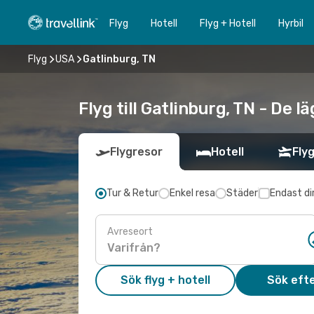
Flyg
Hotell
Flyg + Hotell
Hyrbil
Flyg
USA
Gatlinburg, TN
Flyg till Gatlinburg, TN - De 
Flygresor
Hotell
Flyg
Tur & Retur
Enkel resa
Städer
Endast di
Avreseort
Sök flyg + hotell
Sök efte