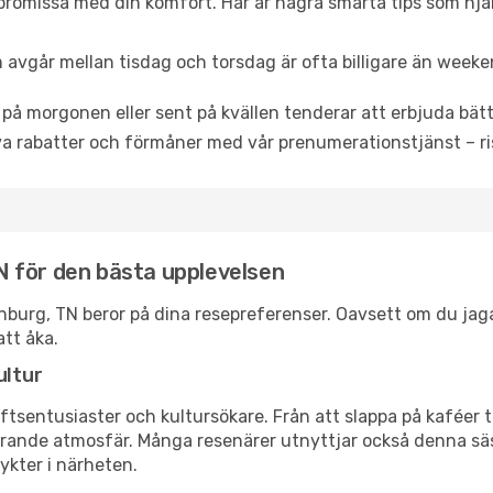
promissa med din komfort. Här är några smarta tips som hjälper
 avgår mellan tisdag och torsdag är ofta billigare än weeke
 på morgonen eller sent på kvällen tenderar att erbjuda bätt
a rabatter och förmåner med vår prenumerationstjänst – risk
 TN för den bästa upplevelsen
atlinburg, TN beror på dina resepreferenser. Oavsett om du ja
att åka.
ultur
tsentusiaster och kultursökare. Från att slappa på kaféer till
erande atmosfär. Många resenärer utnyttjar också denna säs
ykter i närheten.