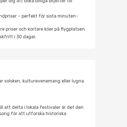
 dig att boka billiga biljetter till
ndpriser – perfekt för sista minuten-
re priser och kortare köer på flygplatsen.
fritt i 30 dagar.
gar solsken, kulturevenemang eller lugna
 att delta i lokala festivaler är det den
ong för att utforska historiska