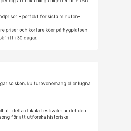
 dig att boka billiga biljetter till Fresh
ndpriser – perfekt för sista minuten-
re priser och kortare köer på flygplatsen.
fritt i 30 dagar.
jagar solsken, kulturevenemang eller lugna
 att delta i lokala festivaler är det den
ong för att utforska historiska