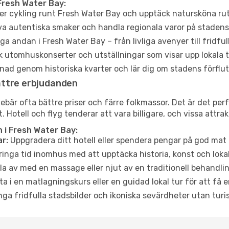
Fresh Water Bay:
er cykling runt Fresh Water Bay och upptäck natursköna rut
a autentiska smaker och handla regionala varor på stade
a andan i Fresh Water Bay – från livliga avenyer till fridful
 utomhuskonserter och utställningar som visar upp lokala t
ad genom historiska kvarter och lär dig om stadens förflut
ättre erbjudanden
är ofta bättre priser och färre folkmassor. Det är det perfe
. Hotell och flyg tenderar att vara billigare, och vissa attr
 i Fresh Water Bay:
r:
Uppgradera ditt hotell eller spendera pengar på god mat m
ringa tid inomhus med att upptäcka historia, konst och lokal
a av med en massage eller njut av en traditionell behandlin
ta i en matlagningskurs eller en guidad lokal tur för att få
ga fridfulla stadsbilder och ikoniska sevärdheter utan turistt