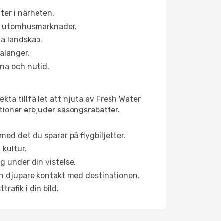
ter i närheten.
ns utomhusmarknader.
la landskap.
alanger.
na och nutid.
kta tillfället att njuta av Fresh Water
aktioner erbjuder säsongsrabatter.
ed det du sparar på flygbiljetter.
 kultur.
g under din vistelse.
 en djupare kontakt med destinationen.
rafik i din bild.