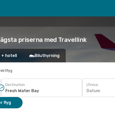
 lägsta priserna med Travellink
 + hotell
Biluthyrning
rektflyg
Destination
Utresa
Datum
r flyg