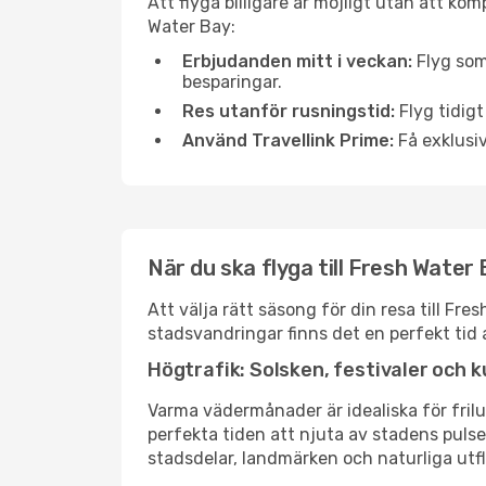
Att flyga billigare är möjligt utan att kom
Water Bay:
Erbjudanden mitt i veckan:
Flyg som
besparingar.
Res utanför rusningstid:
Flyg tidigt
Använd Travellink Prime:
Få exklusiv
När du ska flyga till Fresh Water
Att välja rätt säsong för din resa till F
stadsvandringar finns det en perfekt tid 
Högtrafik: Solsken, festivaler och k
Varma vädermånader är idealiska för friluf
perfekta tiden att njuta av stadens puls
stadsdelar, landmärken och naturliga utfl