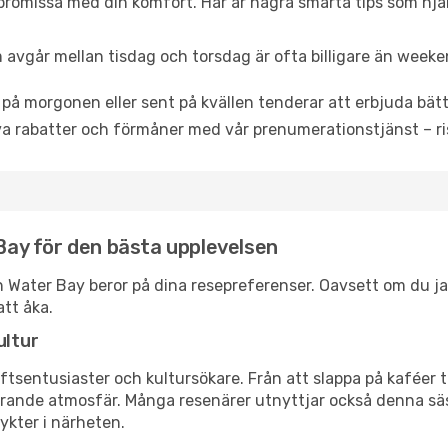
promissa med din komfort. Här är några smarta tips som hjälper
 avgår mellan tisdag och torsdag är ofta billigare än weeke
 på morgonen eller sent på kvällen tenderar att erbjuda bätt
a rabatter och förmåner med vår prenumerationstjänst – risk
 Bay för den bästa upplevelsen
resh Water Bay beror på dina resepreferenser. Oavsett om du 
att åka.
ultur
tsentusiaster och kultursökare. Från att slappa på kaféer till
erande atmosfär. Många resenärer utnyttjar också denna säs
ykter i närheten.