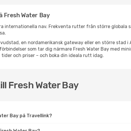
nå Fresh Water Bay
ra internationella nav. Frekventa rutter från större globala s
sa.
vudstad, en nordamerikansk gateway eller en större stad i 
ppsförbindelser som tar dig närmare Fresh Water Bay med min
 tider och priser – och boka din ideala rutt idag.
till Fresh Water Bay
Water Bay på Travellink?
Fresh Water Bay?