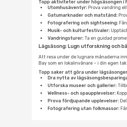
Topp aktiviteter under högsäsongen i 
Utomhusäventyr:
Prova vandring ell
Gatumarknader och matstånd:
Prov
Fotografering och sightseeing:
Fång
Musik- och kulturfestivaler:
Upptäck
Vandringsturer:
Ta en guidad promen
Lågsäsong: Lugn utforskning och b
Att resa under de lugnare månaderna inneb
Bay som en lokalinvånare – i din egen takt
Topp saker att göra under lågsäsongen
Dra nytta av lågsäsongsbesparinga
Utforska museer och gallerier:
Tillb
Wellness- och spaupplevelser:
Koppl
Prova fördjupande upplevelser:
Del
Fotografering utan folkmassor:
Fån