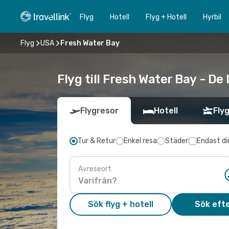
Flyg
Hotell
Flyg + Hotell
Hyrbil
Flyg
USA
Fresh Water Bay
Flyg till Fresh Water Bay - De
Flygresor
Hotell
Flyg
Tur & Retur
Enkel resa
Städer
Endast di
Avreseort
Sök flyg + hotell
Sök efte