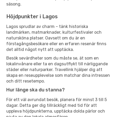
säsong.
Höjdpunkter i Lagos
Lagos sprudlar av charm – tänk historiska
landmärken, matmarknader, kulturfestivaler och
natursköna platser. Oavsett om du är en
förstagångsbesökare eller en erfaren resenär finns
det alltid något nytt att upptäcka.
Besök sevärdheter som du måste se, ät som en
lokalinvånare eller ta en dagsutflykt till närliggande
städer eller naturparker. Travellink hjälper dig att
skapa en reseupplevelse som matchar dina intressen
och ditt resetempo.
Hur länge ska du stanna?
För ett väl avrundat besök, planera för minst 3 till 5
dagar. Detta ger dig tillräckligt med tid för att
uppleva höjdpunkterna, upptäcka dolda pärlor och
njuta av den lokala atmosfären.