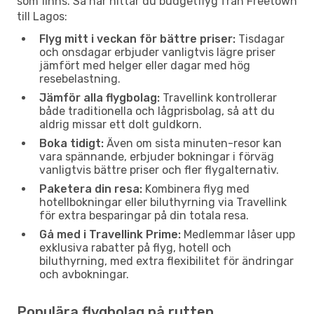
som finns. Så här hittar du budgetflyg från Freetown
till Lagos:
Flyg mitt i veckan för bättre priser:
Tisdagar
och onsdagar erbjuder vanligtvis lägre priser
jämfört med helger eller dagar med hög
resebelastning.
Jämför alla flygbolag:
Travellink kontrollerar
både traditionella och lågprisbolag, så att du
aldrig missar ett dolt guldkorn.
Boka tidigt:
Även om sista minuten-resor kan
vara spännande, erbjuder bokningar i förväg
vanligtvis bättre priser och fler flygalternativ.
Paketera din resa:
Kombinera flyg med
hotellbokningar eller biluthyrning via Travellink
för extra besparingar på din totala resa.
Gå med i Travellink Prime:
Medlemmar låser upp
exklusiva rabatter på flyg, hotell och
biluthyrning, med extra flexibilitet för ändringar
och avbokningar.
Populära flygbolag på rutten