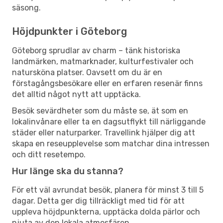
säsong.
Höjdpunkter i Göteborg
Göteborg sprudlar av charm – tänk historiska
landmärken, matmarknader, kulturfestivaler och
natursköna platser. Oavsett om du är en
förstagångsbesökare eller en erfaren resenär finns
det alltid något nytt att upptäcka.
Besök sevärdheter som du måste se, ät som en
lokalinvånare eller ta en dagsutflykt till närliggande
städer eller naturparker. Travellink hjälper dig att
skapa en reseupplevelse som matchar dina intressen
och ditt resetempo.
Hur länge ska du stanna?
För ett väl avrundat besök, planera för minst 3 till 5
dagar. Detta ger dig tillräckligt med tid för att
uppleva höjdpunkterna, upptäcka dolda pärlor och
njuta av den lokala atmosfären.