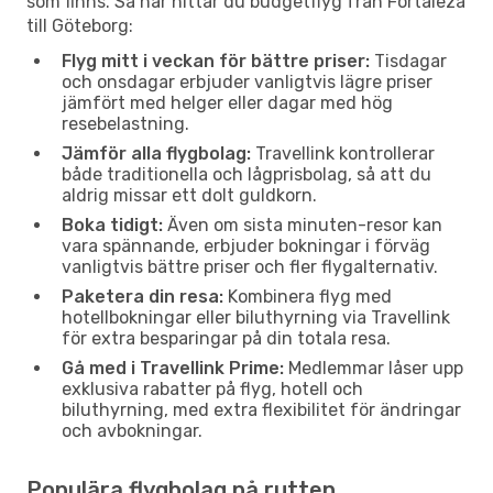
som finns. Så här hittar du budgetflyg från Fortaleza
till Göteborg:
Flyg mitt i veckan för bättre priser:
Tisdagar
och onsdagar erbjuder vanligtvis lägre priser
jämfört med helger eller dagar med hög
resebelastning.
Jämför alla flygbolag:
Travellink kontrollerar
både traditionella och lågprisbolag, så att du
aldrig missar ett dolt guldkorn.
Boka tidigt:
Även om sista minuten-resor kan
vara spännande, erbjuder bokningar i förväg
vanligtvis bättre priser och fler flygalternativ.
Paketera din resa:
Kombinera flyg med
hotellbokningar eller biluthyrning via Travellink
för extra besparingar på din totala resa.
Gå med i Travellink Prime:
Medlemmar låser upp
exklusiva rabatter på flyg, hotell och
biluthyrning, med extra flexibilitet för ändringar
och avbokningar.
Populära flygbolag på rutten