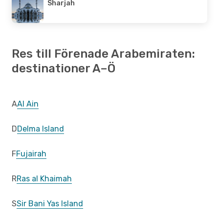
Sharjah
Res till Förenade Arabemiraten:
destinationer A–Ö
A
Al Ain
D
Delma Island
F
Fujairah
R
Ras al Khaimah
S
Sir Bani Yas Island