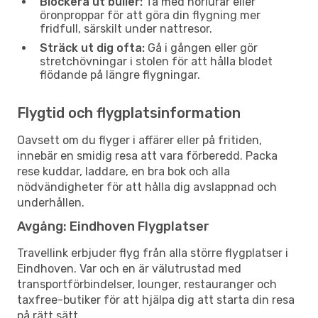
Blockera ut buller:
Ta med hörlurar eller
öronproppar för att göra din flygning mer
fridfull, särskilt under nattresor.
Sträck ut dig ofta:
Gå i gången eller gör
stretchövningar i stolen för att hålla blodet
flödande på längre flygningar.
Flygtid och flygplatsinformation
Oavsett om du flyger i affärer eller på fritiden,
innebär en smidig resa att vara förberedd. Packa
rese kuddar, laddare, en bra bok och alla
nödvändigheter för att hålla dig avslappnad och
underhållen.
Avgång: Eindhoven Flygplatser
Travellink erbjuder flyg från alla större flygplatser i
Eindhoven. Var och en är välutrustad med
transportförbindelser, lounger, restauranger och
taxfree-butiker för att hjälpa dig att starta din resa
på rätt sätt.