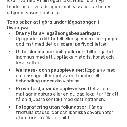
lokalinvånare – i din egen takt. Hotell och flyg
tenderar att vara billigare, och vissa attraktioner
erbjuder säsongsrabatter.
Topp saker att göra under lågsäsongen i
Dwangwa:
Dra nytta av lågsäsongsbesparingar:
Uppgradera ditt hotell eller spendera pengar på
god mat med det du sparar på flygbiljetter.
Utforska museer och gallerier:
Tillbringa tid
inomhus med att upptäcka historia, konst och
lokal kultur.
Wellness- och spaupplevelser:
Koppla av med
en massage eller njut av en traditionell
behandling under din vistelse.
Prova fördjupande upplevelser:
Delta i en
matlagningskurs eller en guidad lokal tur för att
få en djupare kontakt med destinationen.
Fotografering utan folkmassor:
Fånga
fridfulla stadsbilder och ikoniska sevärdheter
utan turisttrafik i din bild.