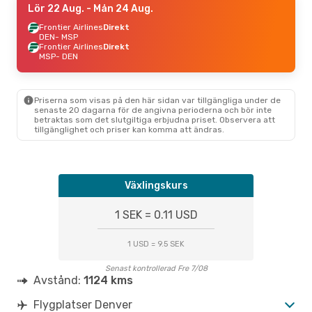
Lör 22 Aug.
- Mån 24 Aug.
Frontier Airlines
Direkt
DEN
- MSP
Frontier Airlines
Direkt
MSP
- DEN
Priserna som visas på den här sidan var tillgängliga under de
senaste 20 dagarna för de angivna perioderna och bör inte
betraktas som det slutgiltiga erbjudna priset. Observera att
tillgänglighet och priser kan komma att ändras.
Växlingskurs
1 SEK = 0.11 USD
1 USD = 9.5 SEK
Senast kontrollerad Fre 7/08
Avstånd:
1124 kms
Flygplatser Denver