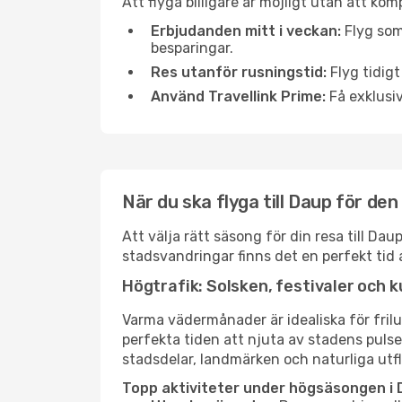
Att flyga billigare är möjligt utan att kom
Erbjudanden mitt i veckan:
Flyg som
besparingar.
Res utanför rusningstid:
Flyg tidigt
Använd Travellink Prime:
Få exklusiv
När du ska flyga till Daup för de
Att välja rätt säsong för din resa till D
stadsvandringar finns det en perfekt tid 
Högtrafik: Solsken, festivaler och k
Varma vädermånader är idealiska för friluf
perfekta tiden att njuta av stadens puls
stadsdelar, landmärken och naturliga utfl
Topp aktiviteter under högsäsongen i 