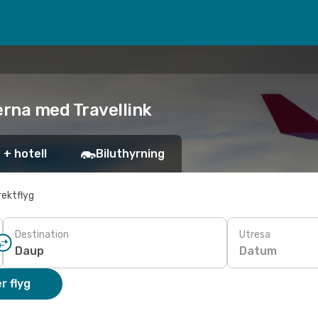
serna med Travellink
 + hotell
Biluthyrning
rektflyg
Destination
Utresa
Datum
r flyg