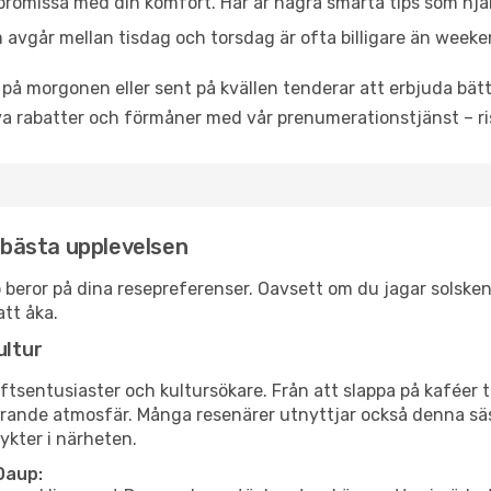
promissa med din komfort. Här är några smarta tips som hjälper
 avgår mellan tisdag och torsdag är ofta billigare än weeke
 på morgonen eller sent på kvällen tenderar att erbjuda bätt
a rabatter och förmåner med vår prenumerationstjänst – risk
n bästa upplevelsen
aup beror på dina resepreferenser. Oavsett om du jagar solsk
att åka.
ultur
tsentusiaster och kultursökare. Från att slappa på kaféer till
erande atmosfär. Många resenärer utnyttjar också denna säs
ykter i närheten.
Daup: