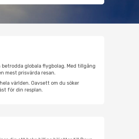
ån betrodda globala flygbolag. Med tillgång
 den mest prisvärda resan.
er hela världen. Oavsett om du söker
st för din resplan.