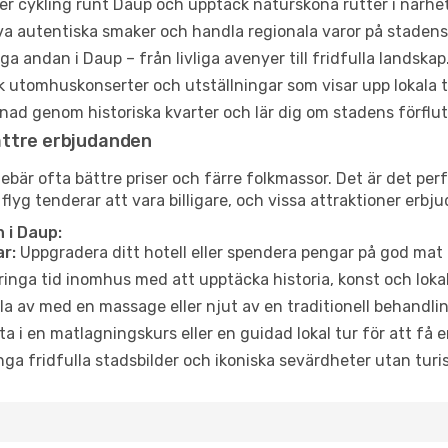
er cykling runt Daup och upptäck natursköna rutter i närhe
a autentiska smaker och handla regionala varor på stade
a andan i Daup – från livliga avenyer till fridfulla landskap
 utomhuskonserter och utställningar som visar upp lokala t
ad genom historiska kvarter och lär dig om stadens förflut
ättre erbjudanden
är ofta bättre priser och färre folkmassor. Det är det perfe
 flyg tenderar att vara billigare, och vissa attraktioner erbj
 i Daup:
r:
Uppgradera ditt hotell eller spendera pengar på god mat m
ringa tid inomhus med att upptäcka historia, konst och lokal
a av med en massage eller njut av en traditionell behandlin
ta i en matlagningskurs eller en guidad lokal tur för att få
ga fridfulla stadsbilder och ikoniska sevärdheter utan turistt