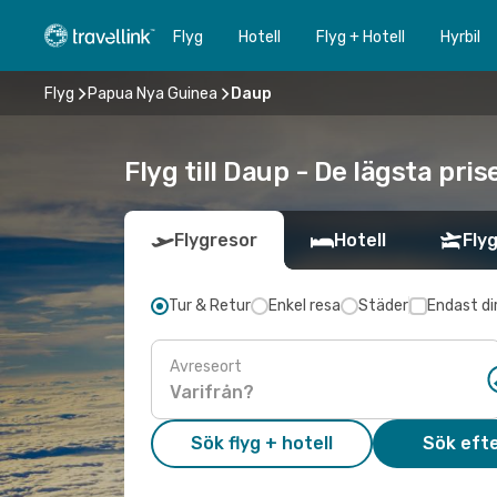
Flyg
Hotell
Flyg + Hotell
Hyrbil
Flyg
Papua Nya Guinea
Daup
Flyg till Daup - De lägsta pri
Flygresor
Hotell
Flyg
Tur & Retur
Enkel resa
Städer
Endast di
Avreseort
Sök flyg + hotell
Sök efte