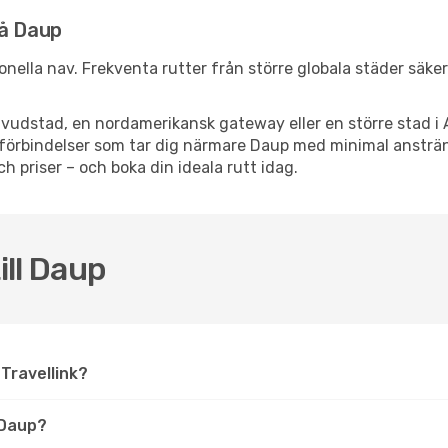
nå Daup
tionella nav. Frekventa rutter från större globala städer säke
vudstad, en nordamerikansk gateway eller en större stad i 
ppsförbindelser som tar dig närmare Daup med minimal anstr
och priser – och boka din ideala rutt idag.
ill Daup
å Travellink?
 Daup?