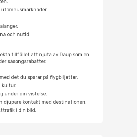
ten.
ns utomhusmarknader.
.
alanger.
na och nutid.
kta tillfället att njuta av Daup som en
uder säsongsrabatter.
ed det du sparar på flygbiljetter.
 kultur.
g under din vistelse.
 en djupare kontakt med destinationen.
rafik i din bild.