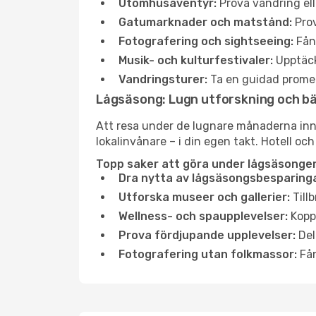
Utomhusäventyr:
Prova vandring ell
Gatumarknader och matstånd:
Prov
Fotografering och sightseeing:
Fång
Musik- och kulturfestivaler:
Upptäck
Vandringsturer:
Ta en guidad promen
Lågsäsong: Lugn utforskning och b
Att resa under de lugnare månaderna inneb
lokalinvånare – i din egen takt. Hotell och
Topp saker att göra under lågsäsongen
Dra nytta av lågsäsongsbesparinga
Utforska museer och gallerier:
Tillb
Wellness- och spaupplevelser:
Koppl
Prova fördjupande upplevelser:
Del
Fotografering utan folkmassor:
Fån