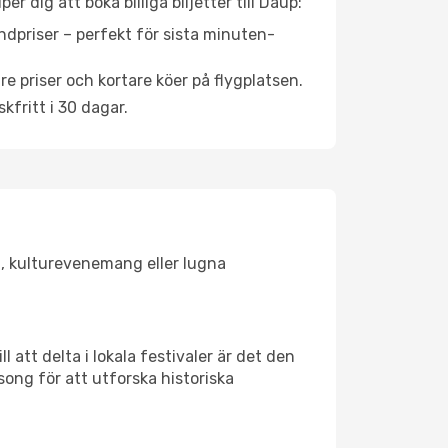
 dig att boka billiga biljetter till Daup:
ndpriser – perfekt för sista minuten-
re priser och kortare köer på flygplatsen.
fritt i 30 dagar.
en, kulturevenemang eller lugna
 att delta i lokala festivaler är det den
ong för att utforska historiska