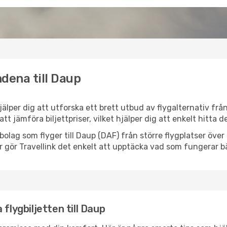
dena till Daup
hjälper dig att utforska ett brett utbud av flygalternativ fr
 att jämföra biljettpriser, vilket hjälper dig att enkelt hitta
ygbolag som flyger till Daup (DAF) från större flygplatser öv
r gör Travellink det enkelt att upptäcka vad som fungerar bä
flygbiljetten till Daup