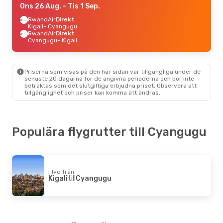
Ons 26 Aug.
- Tis 1 Sep.
RwandAir
Direkt
Kigali
- Cyangugu
RwandAir
Direkt
Cyangugu
- Kigali
Priserna som visas på den här sidan var tillgängliga under de
senaste 20 dagarna för de angivna perioderna och bör inte
betraktas som det slutgiltiga erbjudna priset. Observera att
tillgänglighet och priser kan komma att ändras.
Populära flygrutter till Cyangugu
Flyg från
Kigali
till
Cyangugu