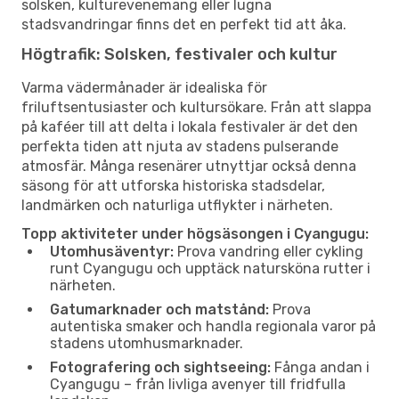
solsken, kulturevenemang eller lugna
stadsvandringar finns det en perfekt tid att åka.
Högtrafik: Solsken, festivaler och kultur
Varma vädermånader är idealiska för
friluftsentusiaster och kultursökare. Från att slappa
på kaféer till att delta i lokala festivaler är det den
perfekta tiden att njuta av stadens pulserande
atmosfär. Många resenärer utnyttjar också denna
säsong för att utforska historiska stadsdelar,
landmärken och naturliga utflykter i närheten.
Topp aktiviteter under högsäsongen i Cyangugu:
Utomhusäventyr:
Prova vandring eller cykling
runt Cyangugu och upptäck natursköna rutter i
närheten.
Gatumarknader och matstånd:
Prova
autentiska smaker och handla regionala varor på
stadens utomhusmarknader.
Fotografering och sightseeing:
Fånga andan i
Cyangugu – från livliga avenyer till fridfulla