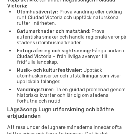
Victoria:
Utomhusäventyr:
Prova vandring eller cykling
runt Ciudad Victoria och upptäck natursköna
rutter i närheten.
Gatumarknader och matstånd:
Prova
autentiska smaker och handla regionala varor på
stadens utomhusmarknader.
Fotografering och sightseeing:
Fånga andan i
Ciudad Victoria – från livliga avenyer till
fridfulla landskap.
Musik- och kulturfestivaler:
Upptäck
utomhuskonserter och utställningar som visar
upp lokala talanger.
Vandringsturer:
Ta en guidad promenad genom
historiska kvarter och lär dig om stadens
förflutna och nutid.
Lågsäsong: Lugn utforskning och bättre
erbjudanden
Att resa under de lugnare månaderna innebär ofta
bättre priser och färre folkmassor. Det är det