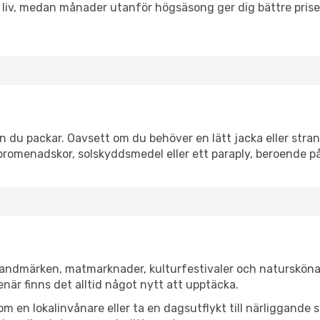
h liv, medan månader utanför högsäsong ger dig bättre pris
 du packar. Oavsett om du behöver en lätt jacka eller strand
romenadskor, solskyddsmedel eller ett paraply, beroende p
 landmärken, matmarknader, kulturfestivaler och natursköna
när finns det alltid något nytt att upptäcka.
en lokalinvånare eller ta en dagsutflykt till närliggande st