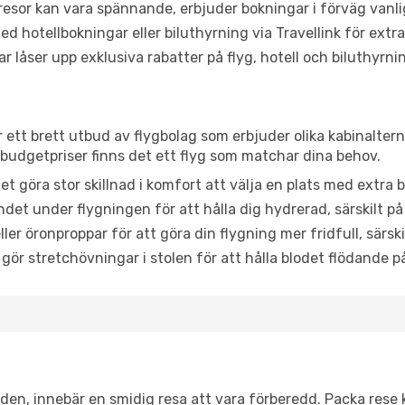
or kan vara spännande, erbjuder bokningar i förväg vanligtv
d hotellbokningar eller biluthyrning via Travellink för extra
låser upp exklusiva rabatter på flyg, hotell och biluthyrnin
r ett brett utbud av flygbolag som erbjuder olika kabinalter
udgetpriser finns det ett flyg som matchar dina behov.
et göra stor skillnad i komfort att välja en plats med extr
det under flygningen för att hålla dig hydrerad, särskilt på 
ler öronproppar för att göra din flygning mer fridfull, särski
 gör stretchövningar i stolen för att hålla blodet flödande p
itiden, innebär en smidig resa att vara förberedd. Packa rese 