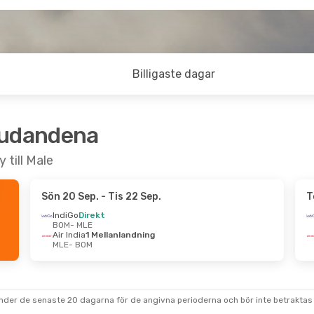
Billigaste dagar
judandena
 till Male
Sön 20 Sep.
- Tis 22 Sep.
T
IndiGo
Direkt
BOM
- MLE
Air India
1 Mellanlandning
MLE
- BOM
under de senaste 20 dagarna för de angivna perioderna och bör inte betraktas 