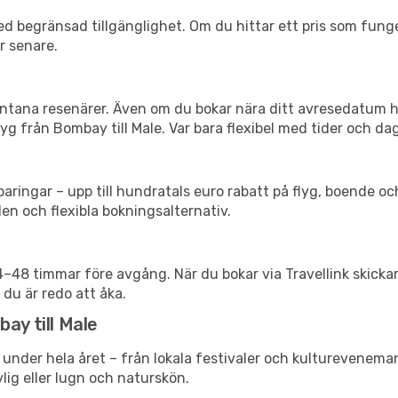
d begränsad tillgänglighet. Om du hittar ett pris som funger
r senare.
spontana resenärer. Även om du bokar nära ditt avresedatum 
g från Bombay till Male. Var bara flexibel med tider och dag
ringar – upp till hundratals euro rabatt på flyg, boende o
en och flexibla bokningsalternativ.
24–48 timmar före avgång. När du bokar via Travellink skick
 du är redo att åka.
ay till Male
 under hela året – från lokala festivaler och kultureveneman
vlig eller lugn och naturskön.