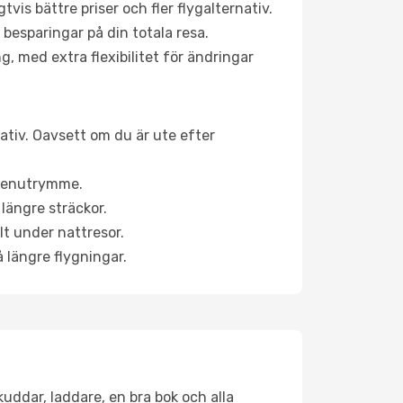
is bättre priser och fler flygalternativ.
 besparingar på din totala resa.
g, med extra flexibilitet för ändringar
nativ. Oavsett om du är ute efter
a benutrymme.
längre sträckor.
lt under nattresor.
å längre flygningar.
kuddar, laddare, en bra bok och alla