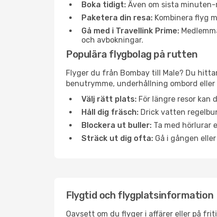
Boka tidigt:
Även om sista minuten-res
Paketera din resa:
Kombinera flyg me
Gå med i Travellink Prime:
Medlemmar 
och avbokningar.
Populära flygbolag på rutten
Flyger du från Bombay till Male? Du hitta
benutrymme, underhållning ombord eller b
Välj rätt plats:
För längre resor kan d
Håll dig fräsch:
Drick vatten regelbun
Blockera ut buller:
Ta med hörlurar el
Sträck ut dig ofta:
Gå i gången eller
Flygtid och flygplatsinformation
Oavsett om du flyger i affärer eller på fr