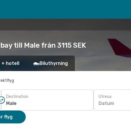
ay till Male från 3115 SEK
 + hotell
Biluthyrning
rektflyg
Destination
Utresa
Datum
r flyg