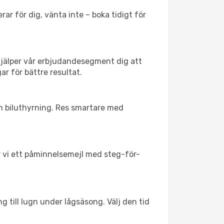
ar för dig, vänta inte – boka tidigt för
hjälper vår erbjudandesegment dig att
ar för bättre resultat.
ch biluthyrning. Res smartare med
ar vi ett påminnelsemejl med steg-för-
g till lugn under lågsäsong. Välj den tid