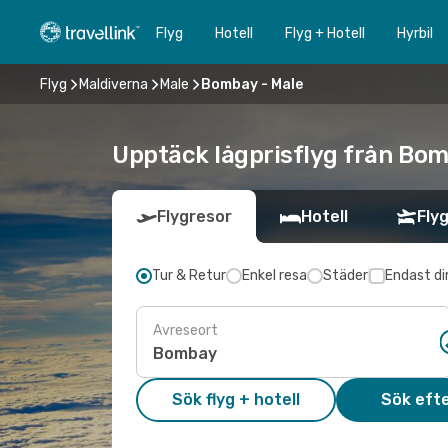
Flyg
Hotell
Flyg + Hotell
Hyrbil
Flyg
Maldiverna
Male
Bombay - Male
Upptäck lågprisflyg från Bomb
Flygresor
Hotell
Flyg
Tur & Retur
Enkel resa
Städer
Endast di
Avreseort
Sök flyg + hotell
Sök efte