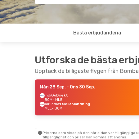
Bästa erbjudandena
Utforska de bästa erb
Upptäck de billigaste flygen från Bombay
Mån 28 Sep.
- Ons 30 Sep.
IndiGo
Direkt
BOM
- MLE
Air India
1 Mellanlandning
MLE
- BOM
Priserna som visas på den här sidan var tillgängliga 
tillgänglighet och priser kan komma att ändras.