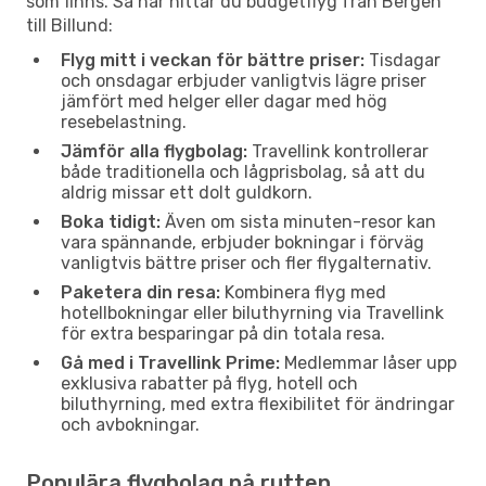
som finns. Så här hittar du budgetflyg från Bergen
till Billund:
Flyg mitt i veckan för bättre priser:
Tisdagar
och onsdagar erbjuder vanligtvis lägre priser
jämfört med helger eller dagar med hög
resebelastning.
Jämför alla flygbolag:
Travellink kontrollerar
både traditionella och lågprisbolag, så att du
aldrig missar ett dolt guldkorn.
Boka tidigt:
Även om sista minuten-resor kan
vara spännande, erbjuder bokningar i förväg
vanligtvis bättre priser och fler flygalternativ.
Paketera din resa:
Kombinera flyg med
hotellbokningar eller biluthyrning via Travellink
för extra besparingar på din totala resa.
Gå med i Travellink Prime:
Medlemmar låser upp
exklusiva rabatter på flyg, hotell och
biluthyrning, med extra flexibilitet för ändringar
och avbokningar.
Populära flygbolag på rutten