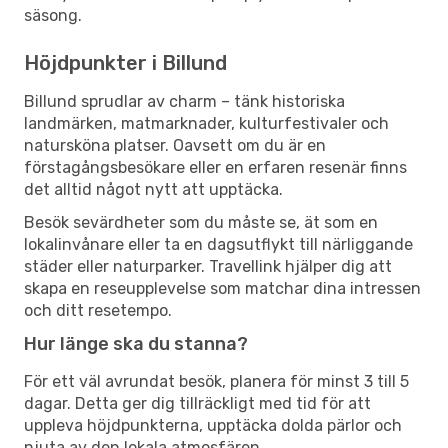
säsong.
Höjdpunkter i Billund
Billund sprudlar av charm – tänk historiska
landmärken, matmarknader, kulturfestivaler och
natursköna platser. Oavsett om du är en
förstagångsbesökare eller en erfaren resenär finns
det alltid något nytt att upptäcka.
Besök sevärdheter som du måste se, ät som en
lokalinvånare eller ta en dagsutflykt till närliggande
städer eller naturparker. Travellink hjälper dig att
skapa en reseupplevelse som matchar dina intressen
och ditt resetempo.
Hur länge ska du stanna?
För ett väl avrundat besök, planera för minst 3 till 5
dagar. Detta ger dig tillräckligt med tid för att
uppleva höjdpunkterna, upptäcka dolda pärlor och
njuta av den lokala atmosfären.