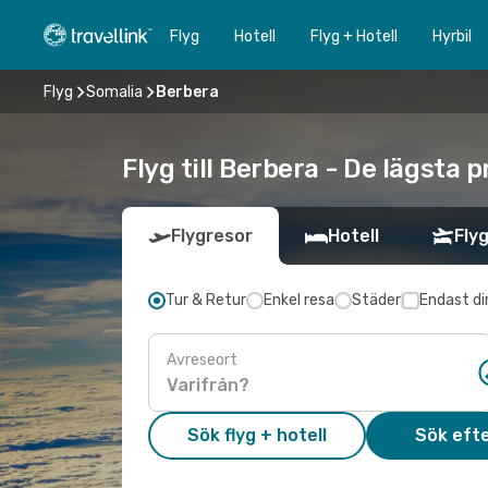
Flyg
Hotell
Flyg + Hotell
Hyrbil
Flyg
Somalia
Berbera
Flyg till Berbera - De lägsta 
Flygresor
Hotell
Flyg
Tur & Retur
Enkel resa
Städer
Endast di
Avreseort
Sök flyg + hotell
Sök efte