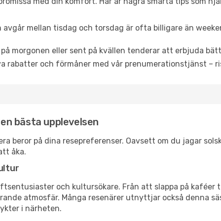
promissa med din komfort. Här är några smarta tips som hjälper
 avgår mellan tisdag och torsdag är ofta billigare än weeke
 på morgonen eller sent på kvällen tenderar att erbjuda bätt
a rabatter och förmåner med vår prenumerationstjänst – risk
 den bästa upplevelsen
erbera beror på dina resepreferenser. Oavsett om du jagar so
att åka.
ultur
tsentusiaster och kultursökare. Från att slappa på kaféer till
erande atmosfär. Många resenärer utnyttjar också denna säs
ykter i närheten.