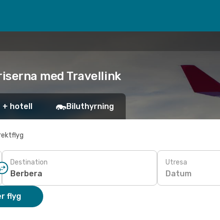
priserna med Travellink
 + hotell
Biluthyrning
rektflyg
Destination
Utresa
Datum
r flyg