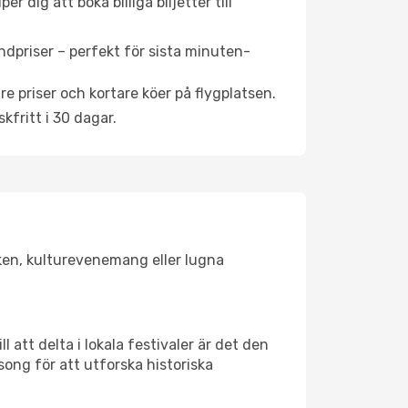
 dig att boka billiga biljetter till
ndpriser – perfekt för sista minuten-
re priser och kortare köer på flygplatsen.
fritt i 30 dagar.
lsken, kulturevenemang eller lugna
 att delta i lokala festivaler är det den
ong för att utforska historiska