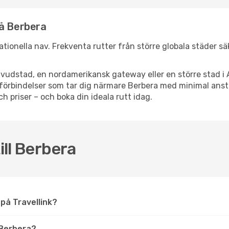
nå Berbera
rnationella nav. Frekventa rutter från större globala städer s
vudstad, en nordamerikansk gateway eller en större stad i 
ppsförbindelser som tar dig närmare Berbera med minimal ans
och priser – och boka din ideala rutt idag.
ill Berbera
a på Travellink?
 Berbera?