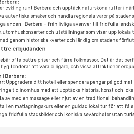
Berbera:
er cykling runt Berbera och upptäck natursköna rutter i nä
a autentiska smaker och handla regionala varor på stade
a andan i Berbera – från livliga avenyer till fridfulla lands
 utomhuskonserter och utställningar som visar upp lokala t
ad genom historiska kvarter och lär dig om stadens förflut
ättre erbjudanden
är ofta bättre priser och färre folkmassor. Det är det perfe
 flyg tenderar att vara billigare, och vissa attraktioner erbj
 i Berbera:
r:
Uppgradera ditt hotell eller spendera pengar på god mat m
ringa tid inomhus med att upptäcka historia, konst och lokal
a av med en massage eller njut av en traditionell behandlin
ta i en matlagningskurs eller en guidad lokal tur för att få
ga fridfulla stadsbilder och ikoniska sevärdheter utan turistt