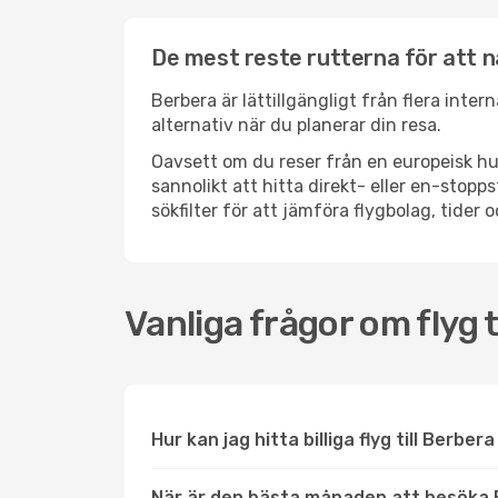
De mest reste rutterna för att 
Berbera är lättillgängligt från flera inte
alternativ när du planerar din resa.
Oavsett om du reser från en europeisk hu
sannolikt att hitta direkt- eller en-sto
sökfilter för att jämföra flygbolag, tider 
Vanliga frågor om flyg t
Hur kan jag hitta billiga flyg till Berber
När är den bästa månaden att besöka