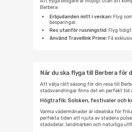
Att flyga billigare är möjligt utan att kom
Berbera:
Erbjudanden mitt i veckan:
Flyg som
besparingar.
Res utanför rusningstid:
Flyg tidigt
Använd Travellink Prime:
Få exklusiv
När du ska flyga till Berbera för
Att välja rätt säsong för din resa till B
stadsvandringar finns det en perfekt tid 
Högtrafik: Solsken, festivaler och k
Varma vädermånader är idealiska för friluf
perfekta tiden att njuta av stadens puls
stadsdelar, landmärken och naturliga utfl