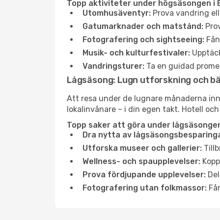
Topp aktiviteter under högsäsongen i 
Utomhusäventyr:
Prova vandring ell
Gatumarknader och matstånd:
Prov
Fotografering och sightseeing:
Fång
Musik- och kulturfestivaler:
Upptäck
Vandringsturer:
Ta en guidad promen
Lågsäsong: Lugn utforskning och b
Att resa under de lugnare månaderna inneb
lokalinvånare – i din egen takt. Hotell och
Topp saker att göra under lågsäsongen
Dra nytta av lågsäsongsbesparinga
Utforska museer och gallerier:
Tillb
Wellness- och spaupplevelser:
Koppl
Prova fördjupande upplevelser:
Del
Fotografering utan folkmassor:
Fån