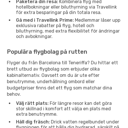
Paketera din resa:
Kombinera flyg med
hotellbokningar eller biluthyrning via Travellink
för extra besparingar på din totala resa.
Gå med i Travellink Prime:
Medlemmar låser upp
exklusiva rabatter på flyg, hotell och
biluthyrning, med extra flexibilitet för ändringar
och avbokningar.
Populära flygbolag på rutten
Flyger du från Barcelona till Teneriffa? Du hittar ett
brett utbud av flygbolag som erbjuder olika
kabinalternativ. Oavsett om du är ute efter
benutrymme, underhållning ombord eller
budgetpriser finns det ett flyg som matchar dina
behov.
Välj rätt plats:
För längre resor kan det göra
stor skillnad i komfort att välja en plats med
extra benutrymme.
Håll dig fräsch:
Drick vatten regelbundet under
flygningen för att hålla dig hydrerad, särskilt på