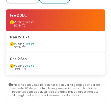
Mån 21 Sep.
Fre 2 Okt.
- Ons 30 Sep.
Vueling
Vueling
Direkt
Direkt
BCN
BCN
- TCI
- TCI
Vueling
Direkt
TCI
- BCN
Mån 26 Okt.
Vueling
Direkt
BCN
- TCI
Ons 9 Sep.
Vueling
Direkt
BCN
- TCI
Priserna som visas på den här sidan var tillgängliga under de
senaste 20 dagarna för de angivna perioderna och bör inte
betraktas som det slutgiltiga erbjudna priset. Observera att
tillgänglighet och priser kan komma att ändras.