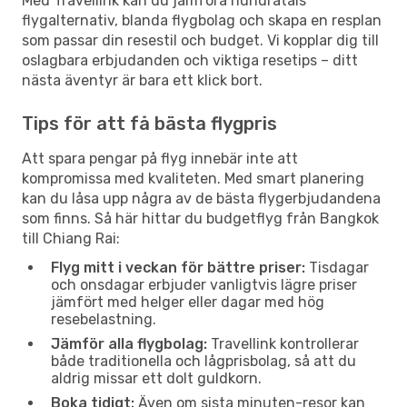
Med Travellink kan du jämföra hundratals
flygalternativ, blanda flygbolag och skapa en resplan
som passar din resestil och budget. Vi kopplar dig till
oslagbara erbjudanden och viktiga resetips – ditt
nästa äventyr är bara ett klick bort.
Tips för att få bästa flygpris
Att spara pengar på flyg innebär inte att
kompromissa med kvaliteten. Med smart planering
kan du låsa upp några av de bästa flygerbjudandena
som finns. Så här hittar du budgetflyg från Bangkok
till Chiang Rai:
Flyg mitt i veckan för bättre priser:
Tisdagar
och onsdagar erbjuder vanligtvis lägre priser
jämfört med helger eller dagar med hög
resebelastning.
Jämför alla flygbolag:
Travellink kontrollerar
både traditionella och lågprisbolag, så att du
aldrig missar ett dolt guldkorn.
Boka tidigt:
Även om sista minuten-resor kan