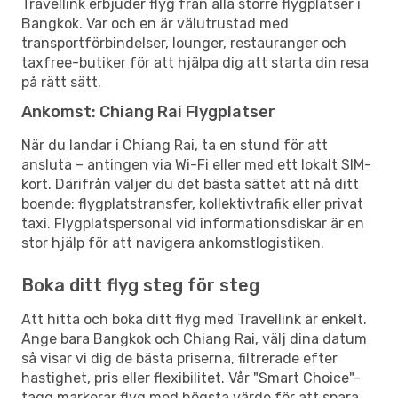
Travellink erbjuder flyg från alla större flygplatser i
Bangkok. Var och en är välutrustad med
transportförbindelser, lounger, restauranger och
taxfree-butiker för att hjälpa dig att starta din resa
på rätt sätt.
Ankomst: Chiang Rai Flygplatser
När du landar i Chiang Rai, ta en stund för att
ansluta – antingen via Wi-Fi eller med ett lokalt SIM-
kort. Därifrån väljer du det bästa sättet att nå ditt
boende: flygplatstransfer, kollektivtrafik eller privat
taxi. Flygplatspersonal vid informationsdiskar är en
stor hjälp för att navigera ankomstlogistiken.
Boka ditt flyg steg för steg
Att hitta och boka ditt flyg med Travellink är enkelt.
Ange bara Bangkok och Chiang Rai, välj dina datum
så visar vi dig de bästa priserna, filtrerade efter
hastighet, pris eller flexibilitet. Vår "Smart Choice"-
tagg markerar flyg med högsta värde för att spara