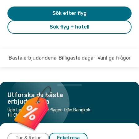
Sök efter flyg
Sök flyg + hotell
Bästa erbjudandena
Billigaste dagar
Vanliga frågor
Utforska de bästa
erbjudandena
Upptäck de billigaste flygen från Bangkok
till Chiang Rai
Tur & Retur
Enkel resa