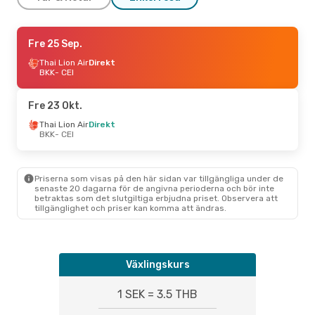
Tors 20 Aug.
Fre 25 Sep.
- Mån 24 Aug.
Thai Vietjet Air
Thai Lion Air
Direkt
Direkt
BKK
BKK
- CEI
- CEI
Thai Vietjet Air
Direkt
CEI
- BKK
Fre 23 Okt.
Fre 4 Sep.
Thai Lion Air
- Ons 9 Sep.
Direkt
BKK
- CEI
Thai Lion Air
Direkt
BKK
- CEI
Thai Vietjet Air
Direkt
CEI
- BKK
Priserna som visas på den här sidan var tillgängliga under de
senaste 20 dagarna för de angivna perioderna och bör inte
betraktas som det slutgiltiga erbjudna priset. Observera att
tillgänglighet och priser kan komma att ändras.
Växlingskurs
1 SEK = 3.5 THB