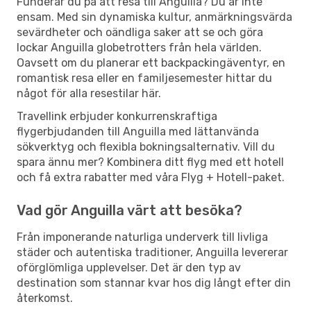
Funderar du på att resa till Anguilla? Du är inte
ensam. Med sin dynamiska kultur, anmärkningsvärda
sevärdheter och oändliga saker att se och göra
lockar Anguilla globetrotters från hela världen.
Oavsett om du planerar ett backpackingäventyr, en
romantisk resa eller en familjesemester hittar du
något för alla resestilar här.
Travellink erbjuder konkurrenskraftiga
flygerbjudanden till Anguilla med lättanvända
sökverktyg och flexibla bokningsalternativ. Vill du
spara ännu mer? Kombinera ditt flyg med ett hotell
och få extra rabatter med våra Flyg + Hotell-paket.
Vad gör Anguilla värt att besöka?
Från imponerande naturliga underverk till livliga
städer och autentiska traditioner, Anguilla levererar
oförglömliga upplevelser. Det är den typ av
destination som stannar kvar hos dig långt efter din
återkomst.