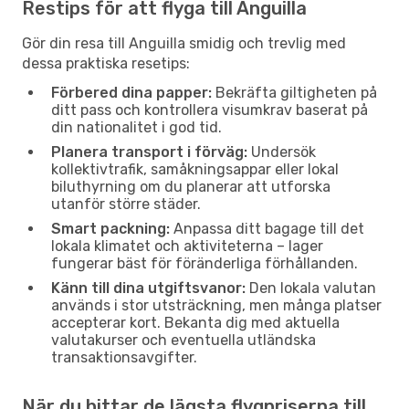
Restips för att flyga till Anguilla
Gör din resa till Anguilla smidig och trevlig med
dessa praktiska resetips:
Förbered dina papper:
Bekräfta giltigheten på
ditt pass och kontrollera visumkrav baserat på
din nationalitet i god tid.
Planera transport i förväg:
Undersök
kollektivtrafik, samåkningsappar eller lokal
biluthyrning om du planerar att utforska
utanför större städer.
Smart packning:
Anpassa ditt bagage till det
lokala klimatet och aktiviteterna – lager
fungerar bäst för föränderliga förhållanden.
Känn till dina utgiftsvanor:
Den lokala valutan
används i stor utsträckning, men många platser
accepterar kort. Bekanta dig med aktuella
valutakurser och eventuella utländska
transaktionsavgifter.
När du hittar de lägsta flygpriserna till