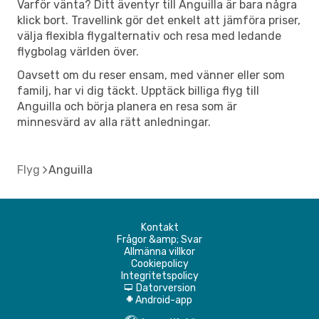
Varför vänta? Ditt äventyr till Anguilla är bara några
klick bort. Travellink gör det enkelt att jämföra priser,
välja flexibla flygalternativ och resa med ledande
flygbolag världen över.
Oavsett om du reser ensam, med vänner eller som
familj, har vi dig täckt. Upptäck billiga flyg till
Anguilla och börja planera en resa som är
minnesvärd av alla rätt anledningar.
Flyg
Anguilla
Kontakt
Frågor &amp; Svar
Allmänna villkor
Cookiepolicy
Integritetspolicy
Datorversion
d
Android-app
A