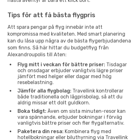
nästa äventyr är bara ett klick bort.
Tips för att få bästa flygpris
Att spara pengar på flyg innebär inte att
kompromissa med kvaliteten. Med smart planering
kan du låsa upp några av de bästa flygerbjudandena
som finns. Så här hittar du budgetflyg från
Alexandroupolis till Aten:
Flyg mitt i veckan för bättre priser:
Tisdagar
och onsdagar erbjuder vanligtvis lägre priser
jämfört med helger eller dagar med hög
resebelastning.
Jämför alla flygbolag:
Travellink kontrollerar
både traditionella och lågprisbolag, så att du
aldrig missar ett dolt guldkorn.
Boka tidigt:
Även om sista minuten-resor kan
vara spännande, erbjuder bokningar i förväg
vanligtvis bättre priser och fler flygalternativ.
Paketera din resa:
Kombinera flyg med
hotellbokningar eller biluthyrning via Travellink