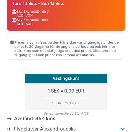
Tors 10 Sep.
- Sön 13 Sep.
Sky Express
Direkt
AXD
- ATH
Sky Express
Direkt
ATH
- AXD
Priserna som visas på den här sidan var tillgängliga under de
senaste 20 dagarna för de angivna perioderna och bör inte
betraktas som det slutgiltiga erbjudna priset. Observera att
tillgänglighet och priser kan komma att ändras.
Växlingskurs
1 SEK = 0.09 EUR
1 EUR = 11.03 SEK
Senast kontrollerad Sön 9/08
Avstånd:
364 kms
Flygplatser Alexandroupolis