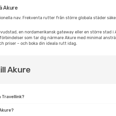
nå Akure
tionella nav. Frekventa rutter från större globala städer säk
vudstad, en nordamerikansk gateway eller en större stad i 
ppsförbindelser som tar dig närmare Akure med minimal anstr
och priser – och boka din ideala rutt idag.
ill Akure
å Travellink?
 Akure?