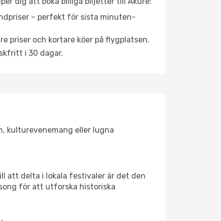
 dig att boka billiga biljetter till Akure:
ndpriser – perfekt för sista minuten-
re priser och kortare köer på flygplatsen.
fritt i 30 dagar.
ken, kulturevenemang eller lugna
 att delta i lokala festivaler är det den
ong för att utforska historiska