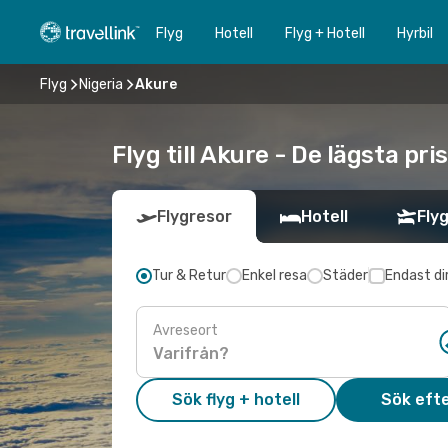
Flyg
Hotell
Flyg + Hotell
Hyrbil
Flyg
Nigeria
Akure
Flyg till Akure - De lägsta pr
Flygresor
Hotell
Flyg
Tur & Retur
Enkel resa
Städer
Endast di
Avreseort
Sök flyg + hotell
Sök efte