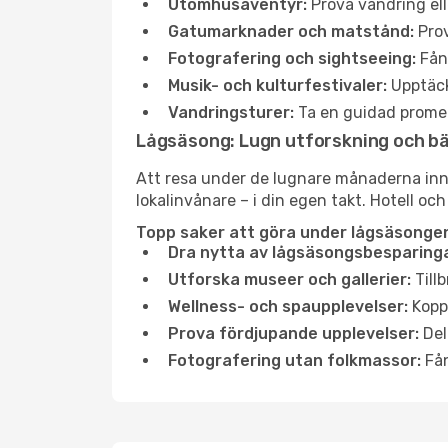
Utomhusäventyr:
Prova vandring ell
Gatumarknader och matstånd:
Prov
Fotografering och sightseeing:
Fång
Musik- och kulturfestivaler:
Upptäck
Vandringsturer:
Ta en guidad promen
Lågsäsong: Lugn utforskning och b
Att resa under de lugnare månaderna inneb
lokalinvånare – i din egen takt. Hotell och
Topp saker att göra under lågsäsongen
Dra nytta av lågsäsongsbesparinga
Utforska museer och gallerier:
Tillb
Wellness- och spaupplevelser:
Koppl
Prova fördjupande upplevelser:
Del
Fotografering utan folkmassor:
Fån