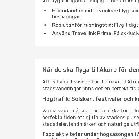
Att flyga billigare är möjligt utan att kom
Erbjudanden mitt i veckan:
Flyg som
besparingar.
Res utanför rusningstid:
Flyg tidigt
Använd Travellink Prime:
Få exklusiv
När du ska flyga till Akure för d
Att välja rätt säsong för din resa till A
stadsvandringar finns det en perfekt tid 
Högtrafik: Solsken, festivaler och k
Varma vädermånader är idealiska för friluf
perfekta tiden att njuta av stadens puls
stadsdelar, landmärken och naturliga utfl
Topp aktiviteter under högsäsongen i 