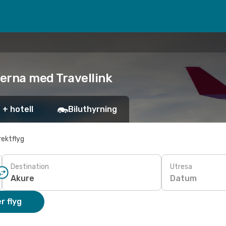
iserna med Travellink
 + hotell
Biluthyrning
rektflyg
Destination
Utresa
Datum
r flyg