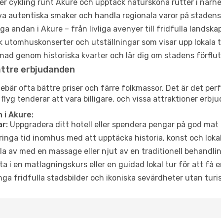
er cykling runt Akure och upptäck natursköna rutter i närh
a autentiska smaker och handla regionala varor på stade
a andan i Akure – från livliga avenyer till fridfulla landskap
 utomhuskonserter och utställningar som visar upp lokala t
ad genom historiska kvarter och lär dig om stadens förflut
ättre erbjudanden
är ofta bättre priser och färre folkmassor. Det är det perfe
 flyg tenderar att vara billigare, och vissa attraktioner erbj
 i Akure:
r:
Uppgradera ditt hotell eller spendera pengar på god mat m
ringa tid inomhus med att upptäcka historia, konst och lokal
a av med en massage eller njut av en traditionell behandlin
ta i en matlagningskurs eller en guidad lokal tur för att få
ga fridfulla stadsbilder och ikoniska sevärdheter utan turistt