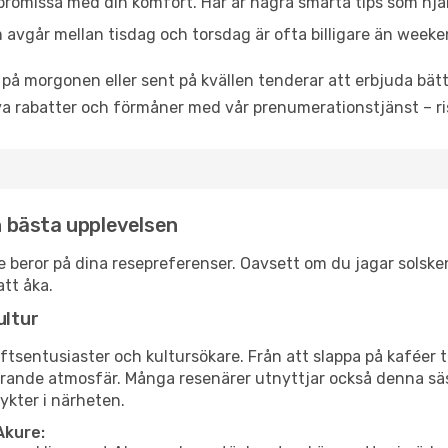
promissa med din komfort. Här är några smarta tips som hjälper
 avgår mellan tisdag och torsdag är ofta billigare än weeke
 på morgonen eller sent på kvällen tenderar att erbjuda bätt
a rabatter och förmåner med vår prenumerationstjänst – risk
en bästa upplevelsen
kure beror på dina resepreferenser. Oavsett om du jagar sols
att åka.
ultur
tsentusiaster och kultursökare. Från att slappa på kaféer till
erande atmosfär. Många resenärer utnyttjar också denna säs
ykter i närheten.
Akure: