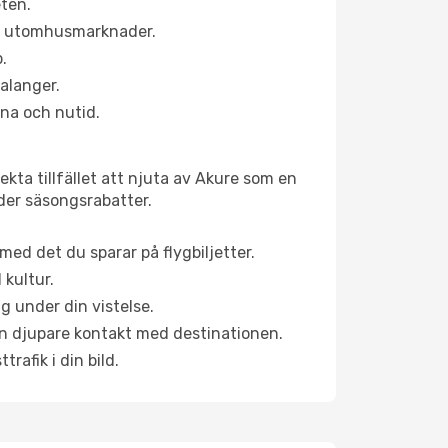
eten.
ns utomhusmarknader.
.
alanger.
na och nutid.
kta tillfället att njuta av Akure som en
uder säsongsrabatter.
ed det du sparar på flygbiljetter.
 kultur.
g under din vistelse.
 en djupare kontakt med destinationen.
rafik i din bild.