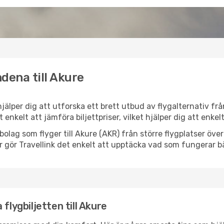
dena till Akure
 hjälper dig att utforska ett brett utbud av flygalternativ f
et enkelt att jämföra biljettpriser, vilket hjälper dig att enke
ygbolag som flyger till Akure (AKR) från större flygplatser öv
r gör Travellink det enkelt att upptäcka vad som fungerar bä
flygbiljetten till Akure