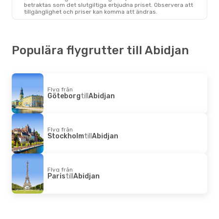
Stockholm
- Abidjan
betraktas som det slutgiltiga erbjudna priset. Observera att
Air France
1 Mellanlandning
tillgänglighet och priser kan komma att ändras.
Abidjan
- Stockholm
Populära flygrutter till Abidjan
Flyg från
Göteborg
till
Abidjan
Flyg från
Stockholm
till
Abidjan
Flyg från
Paris
till
Abidjan