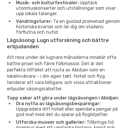
Musik- och kulturfestivaler:
Upptäck
utomhuskonserter och utställningar som visar
upp lokala talanger.
Vandringsturer:
Ta en guidad promenad genom
historiska kvarter och lär dig om stadens
förflutna och nutid.
Lågsäsong: Lugn utforskning och bättre
erbjudanden
Att resa under de lugnare månaderna innebär ofta
bättre priser och färre folkmassor. Det är det
perfekta tillfället att njuta av Abidjan som en
lokalinvånare – i din egen takt. Hotell och flyg
tenderar att vara billigare, och vissa attraktioner
erbjuder säsongsrabatter.
Topp saker att göra under lågsäsongen i Abidjan:
Dra nytta av lågsäsongsbesparingar:
Uppgradera ditt hotell eller spendera pengar på
god mat med det du sparar på flygbiljetter.
Utforska museer och gallerier:
Tillbringa tid
inomhus med att upptäcka historia, konst och