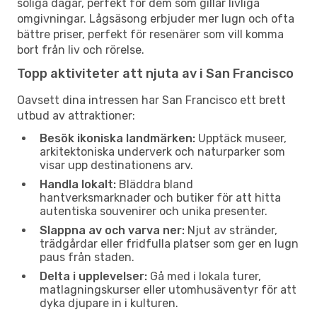
soliga dagar, perfekt för dem som gillar livliga
omgivningar. Lågsäsong erbjuder mer lugn och ofta
bättre priser, perfekt för resenärer som vill komma
bort från liv och rörelse.
Topp aktiviteter att njuta av i San Francisco
Oavsett dina intressen har San Francisco ett brett
utbud av attraktioner:
Besök ikoniska landmärken:
Upptäck museer,
arkitektoniska underverk och naturparker som
visar upp destinationens arv.
Handla lokalt:
Bläddra bland
hantverksmarknader och butiker för att hitta
autentiska souvenirer och unika presenter.
Slappna av och varva ner:
Njut av stränder,
trädgårdar eller fridfulla platser som ger en lugn
paus från staden.
Delta i upplevelser:
Gå med i lokala turer,
matlagningskurser eller utomhusäventyr för att
dyka djupare in i kulturen.