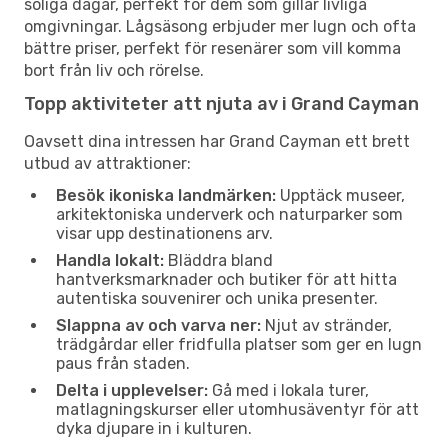
soliga dagar, perfekt för dem som gillar livliga
omgivningar. Lågsäsong erbjuder mer lugn och ofta
bättre priser, perfekt för resenärer som vill komma
bort från liv och rörelse.
Topp aktiviteter att njuta av i Grand Cayman
Oavsett dina intressen har Grand Cayman ett brett
utbud av attraktioner:
Besök ikoniska landmärken:
Upptäck museer,
arkitektoniska underverk och naturparker som
visar upp destinationens arv.
Handla lokalt:
Bläddra bland
hantverksmarknader och butiker för att hitta
autentiska souvenirer och unika presenter.
Slappna av och varva ner:
Njut av stränder,
trädgårdar eller fridfulla platser som ger en lugn
paus från staden.
Delta i upplevelser:
Gå med i lokala turer,
matlagningskurser eller utomhusäventyr för att
dyka djupare in i kulturen.