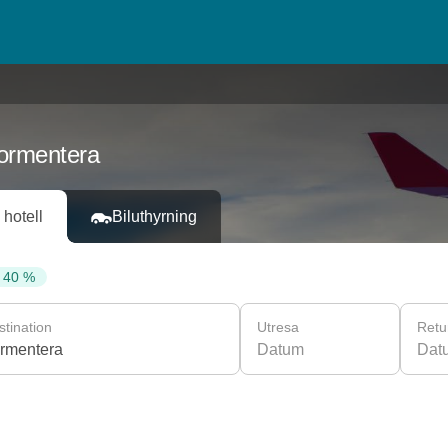
Formentera
 hotell
Biluthyrning
l 40 %
stination
Utresa
Retu
Datum
Dat