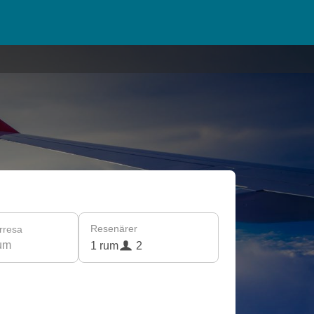
Resenärer
rresa
um
1 rum
2