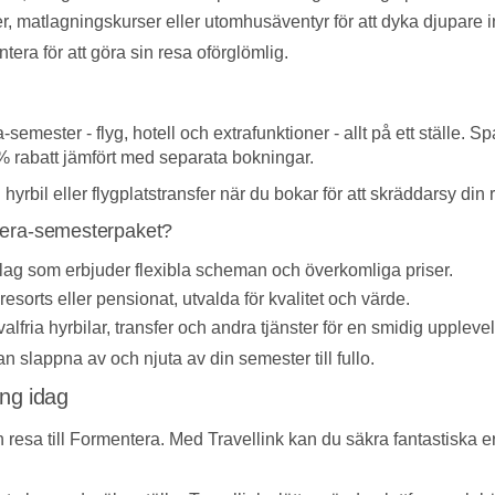
r, matlagningskurser eller utomhusäventyr för att dyka djupare in
tera för att göra sin resa oförglömlig.
semester - flyg, hotell och extrafunktioner - allt på ett ställe. 
% rabatt jämfört med separata bokningar.
hyrbil eller flygplatstransfer när du bokar för att skräddarsy din
entera-semesterpaket?
bolag som erbjuder flexibla scheman och överkomliga priser.
esorts eller pensionat, utvalda för kvalitet och värde.
fria hyrbilar, transfer och andra tjänster för en smidig uppleve
n slappna av och njuta av din semester till fullo.
ng idag
 en resa till Formentera. Med Travellink kan du säkra fantastiska