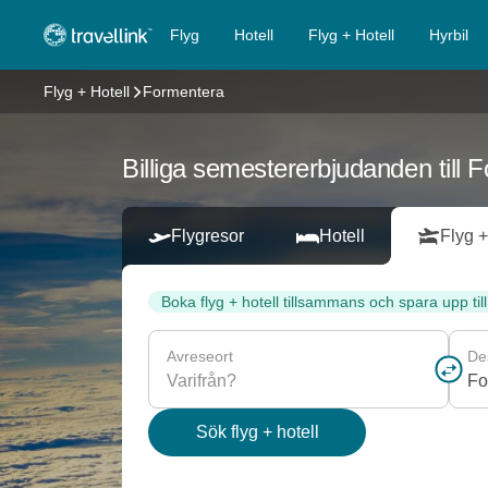
Flyg
Hotell
Flyg + Hotell
Hyrbil
Flyg + Hotell
Formentera
Billiga semestererbjudanden till 
Flygresor
Hotell
Flyg +
Boka flyg + hotell tillsammans och spara upp til
Avreseort
De
Sök flyg + hotell