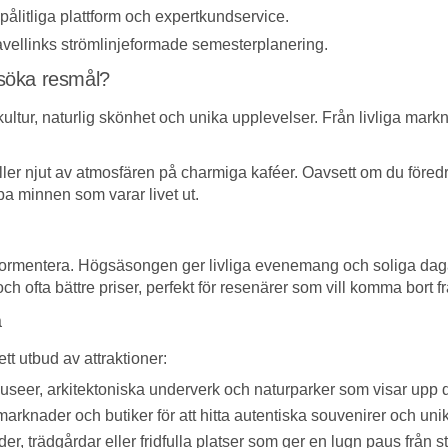
ålitliga plattform och expertkundservice.
Travellinks strömlinjeformade semesterplanering.
esöka resmål?
ltur, naturlig skönhet och unika upplevelser. Från livliga marknade
eller njut av atmosfären på charmiga kaféer. Oavsett om du föredra
pa minnen som varar livet ut.
Formentera. Högsäsongen ger livliga evenemang och soliga dagar,
ofta bättre priser, perfekt för resenärer som vill komma bort frå
a
tt utbud av attraktioner:
seer, arkitektoniska underverk och naturparker som visar upp d
rknader och butiker för att hitta autentiska souvenirer och uni
er, trädgårdar eller fridfulla platser som ger en lugn paus från s