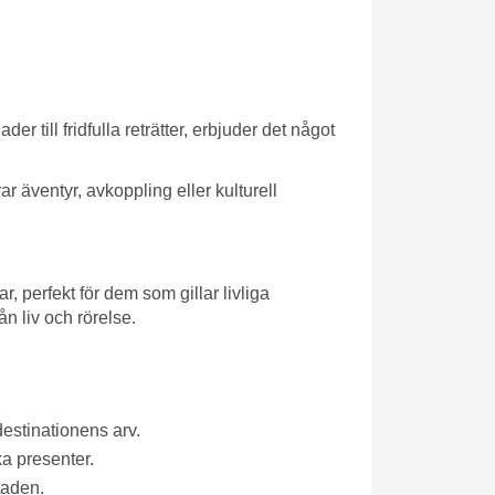
r till fridfulla reträtter, erbjuder det något
r äventyr, avkoppling eller kulturell
 perfekt för dem som gillar livliga
n liv och rörelse.
estinationens arv.
ka presenter.
taden.