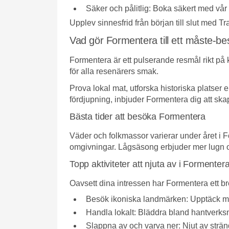
Säker och pålitlig:
Boka säkert med vår p
Upplev sinnesfrid från början till slut med 
Vad gör Formentera till ett måste-b
Formentera är ett pulserande resmål rikt på ku
för alla resenärers smak.
Prova lokal mat, utforska historiska platser 
fördjupning, inbjuder Formentera dig att ska
Bästa tider att besöka Formentera
Väder och folkmassor varierar under året i 
omgivningar. Lågsäsong erbjuder mer lugn och 
Topp aktiviteter att njuta av i Formenter
Oavsett dina intressen har Formentera ett bre
Besök ikoniska landmärken:
Upptäck mu
Handla lokalt:
Bläddra bland hantverksma
Slappna av och varva ner:
Njut av stränd