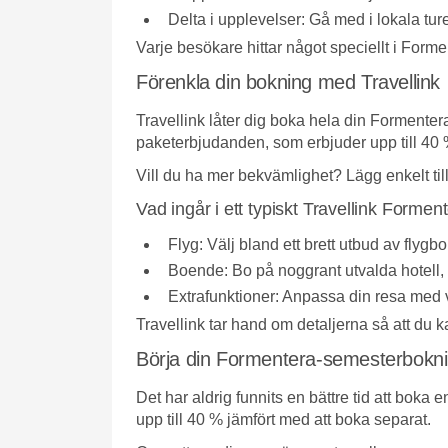
Delta i upplevelser:
Gå med i lokala ture
Varje besökare hittar något speciellt i Formen
Förenkla din bokning med Travellink
Travellink låter dig boka hela din Formentera-
paketerbjudanden, som erbjuder upp till 40 
Vill du ha mer bekvämlighet? Lägg enkelt till 
Vad ingår i ett typiskt Travellink Form
Flyg:
Välj bland ett brett utbud av flyg
Boende:
Bo på noggrant utvalda hotell, r
Extrafunktioner:
Anpassa din resa med val
Travellink tar hand om detaljerna så att du ka
Börja din Formentera-semesterbokni
Det har aldrig funnits en bättre tid att boka
upp till 40 % jämfört med att boka separat.