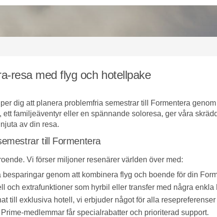
a-resa med flyg och hotellpake
lper dig att planera problemfria semestrar till Formentera genom 
 ett familjeäventyr eller en spännande soloresa, ger våra skrädd
 njuta av din resa.
 semestrar till Formentera
troende. Vi förser miljoner resenärer världen över med:
 besparingar genom att kombinera flyg och boende för din For
ll och extrafunktioner som hyrbil eller transfer med några enkla k
 till exklusiva hotell, vi erbjuder något för alla resepreferense
 Prime-medlemmar får specialrabatter och prioriterad support.