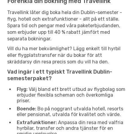
Förenkla din bokning med Travellink
Travellink låter dig boka hela din Dublin-semester -
flyg, hotell och extrafunktioner - allt på ett ställe.
Spara tid och pengar med våra paketerbjudanden,
som erbjuder upp till 40 % rabatt jämfört med
separata bokningar.
Vill du ha mer bekvämlighet? Lägg enkelt till hyrbil
eller flygplatstransfer när du bokar för att
skräddarsy din resa precis som du vill ha den.
Vad ingår i ett typiskt Travellink Dublin-
semesterpaket?
Flyg:
Välj bland ett brett utbud av flygbolag som
erbjuder flexibla scheman och överkomliga
priser.
Boende:
Bo på noggrant utvalda hotell, resorts
eller pensionat, utvalda för kvalitet och värde.
Extrafunktioner:
Anpassa din resa med valfria
hyrbilar, transfer och andra tjänster för en
smidig upplevelse.