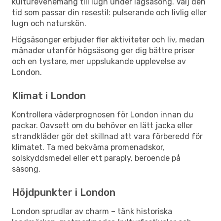
kulturevenemang till lugn under lågsäsong. Välj den
tid som passar din resestil: pulserande och livlig eller
lugn och naturskön.
Högsäsonger erbjuder fler aktiviteter och liv, medan
månader utanför högsäsong ger dig bättre priser
och en tystare, mer uppslukande upplevelse av
London.
Klimat i London
Kontrollera väderprognosen för London innan du
packar. Oavsett om du behöver en lätt jacka eller
strandkläder gör det skillnad att vara förberedd för
klimatet. Ta med bekväma promenadskor,
solskyddsmedel eller ett paraply, beroende på
säsong.
Höjdpunkter i London
London sprudlar av charm – tänk historiska