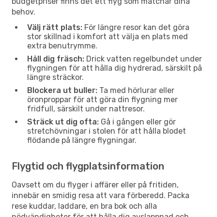
budgetpriser finns det ett flyg som matchar dina
behov.
Välj rätt plats:
För längre resor kan det göra
stor skillnad i komfort att välja en plats med
extra benutrymme.
Håll dig fräsch:
Drick vatten regelbundet under
flygningen för att hålla dig hydrerad, särskilt på
längre sträckor.
Blockera ut buller:
Ta med hörlurar eller
öronproppar för att göra din flygning mer
fridfull, särskilt under nattresor.
Sträck ut dig ofta:
Gå i gången eller gör
stretchövningar i stolen för att hålla blodet
flödande på längre flygningar.
Flygtid och flygplatsinformation
Oavsett om du flyger i affärer eller på fritiden,
innebär en smidig resa att vara förberedd. Packa
rese kuddar, laddare, en bra bok och alla
nödvändigheter för att hålla dig avslappnad och