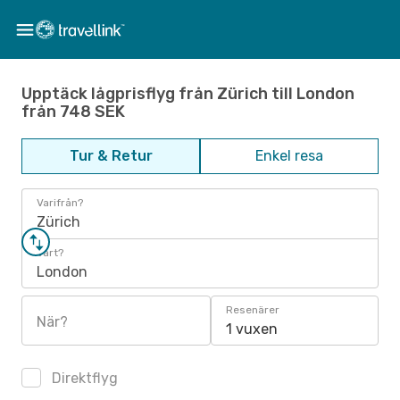
Upptäck lågprisflyg från Zürich till London
från 748 SEK
Tur & Retur
Enkel resa
Varifrån?
Zürich
Vart?
London
Resenärer
När?
1 vuxen
Direktflyg