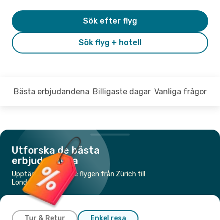
Sök efter flyg
Sök flyg + hotell
Bästa erbjudandena
Billigaste dagar
Vanliga frågor
Utforska de bästa
erbjudandena
Upptäck de billigaste flygen från Zürich till
London
Tur & Retur
Enkel resa