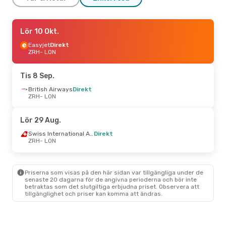
Tors 3 Sep.
Lör 10 Okt.
- Mån 7 Sep.
Vueling
Easyjet
1 Mellanlandning
Direkt
ZRH
ZRH
- LON
- LON
Easyjet
Direkt
LON
- ZRH
Tis 8 Sep.
Fre 11 Sep.
British Airways
- Sön 13 Sep.
Direkt
ZRH
- LON
Easyjet
Direkt
ZRH
- LON
Easyjet
Direkt
Lör 29 Aug.
LON
- ZRH
Swiss International Air Lines
Direkt
ZRH
- LON
Sön 4 Okt.
- Tors 8 Okt.
Easyjet
Direkt
ZRH
- LON
Priserna som visas på den här sidan var tillgängliga under de
Easyjet
Direkt
senaste 20 dagarna för de angivna perioderna och bör inte
LON
- ZRH
betraktas som det slutgiltiga erbjudna priset. Observera att
tillgänglighet och priser kan komma att ändras.