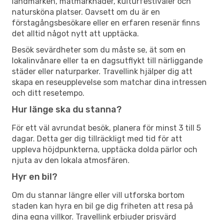
landmärken, matmarknader, kulturfestivaler och
natursköna platser. Oavsett om du är en
förstagångsbesökare eller en erfaren resenär finns
det alltid något nytt att upptäcka.
Besök sevärdheter som du måste se, ät som en
lokalinvånare eller ta en dagsutflykt till närliggande
städer eller naturparker. Travellink hjälper dig att
skapa en reseupplevelse som matchar dina intressen
och ditt resetempo.
Hur länge ska du stanna?
För ett väl avrundat besök, planera för minst 3 till 5
dagar. Detta ger dig tillräckligt med tid för att
uppleva höjdpunkterna, upptäcka dolda pärlor och
njuta av den lokala atmosfären.
Hyr en bil?
Om du stannar längre eller vill utforska bortom
staden kan hyra en bil ge dig friheten att resa på
dina egna villkor. Travellink erbjuder prisvärd