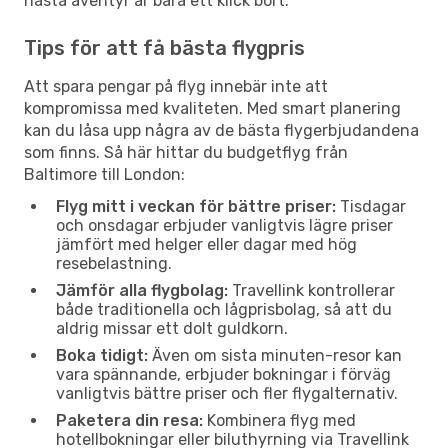
nästa äventyr är bara ett klick bort.
Tips för att få bästa flygpris
Att spara pengar på flyg innebär inte att
kompromissa med kvaliteten. Med smart planering
kan du låsa upp några av de bästa flygerbjudandena
som finns. Så här hittar du budgetflyg från
Baltimore till London:
Flyg mitt i veckan för bättre priser:
Tisdagar
och onsdagar erbjuder vanligtvis lägre priser
jämfört med helger eller dagar med hög
resebelastning.
Jämför alla flygbolag:
Travellink kontrollerar
både traditionella och lågprisbolag, så att du
aldrig missar ett dolt guldkorn.
Boka tidigt:
Även om sista minuten-resor kan
vara spännande, erbjuder bokningar i förväg
vanligtvis bättre priser och fler flygalternativ.
Paketera din resa:
Kombinera flyg med
hotellbokningar eller biluthyrning via Travellink