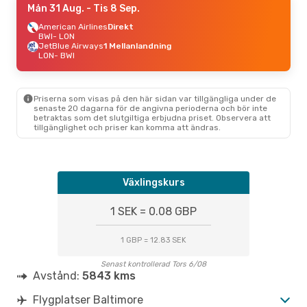
Mån 31 Aug.
- Tis 8 Sep.
American Airlines
Direkt
BWI
- LON
JetBlue Airways
1 Mellanlandning
LON
- BWI
Priserna som visas på den här sidan var tillgängliga under de
senaste 20 dagarna för de angivna perioderna och bör inte
betraktas som det slutgiltiga erbjudna priset. Observera att
tillgänglighet och priser kan komma att ändras.
Växlingskurs
1 SEK = 0.08 GBP
1 GBP = 12.83 SEK
Senast kontrollerad Tors 6/08
Avstånd:
5843 kms
Flygplatser Baltimore